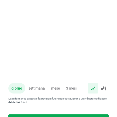
giorno
settimana
mese
3 mesi
anno
La performance passata o le previsioni future non costituiscono un indicatore affidabile
dei risultati futuri.