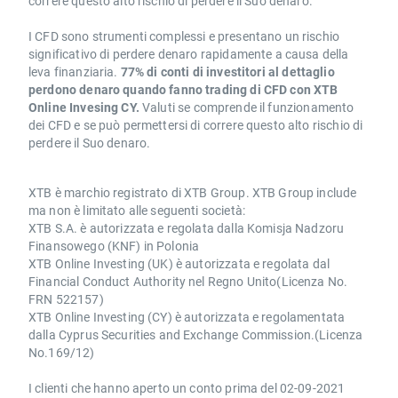
correre questo alto rischio di perdere il Suo denaro.
I CFD sono strumenti complessi e presentano un rischio
significativo di perdere denaro rapidamente a causa della
leva finanziaria.
77% di conti di investitori al dettaglio
perdono denaro quando fanno trading di CFD con XTB
Online Invesing CY.
Valuti se comprende il funzionamento
dei CFD e se può permettersi di correre questo alto rischio di
perdere il Suo denaro.
XTB è marchio registrato di XTB Group. XTB Group include
ma non è limitato alle seguenti società:
XTB S.A. è autorizzata e regolata dalla Komisja Nadzoru
Finansowego (KNF) in Polonia
XTB Online Investing (UK) è autorizzata e regolata dal
Financial Conduct Authority nel Regno Unito(Licenza No.
FRN 522157)
XTB Online Investing (CY) è autorizzata e regolamentata
dalla Cyprus Securities and Exchange Commission.(Licenza
No.169/12)
I clienti che hanno aperto un conto prima del 02-09-2021