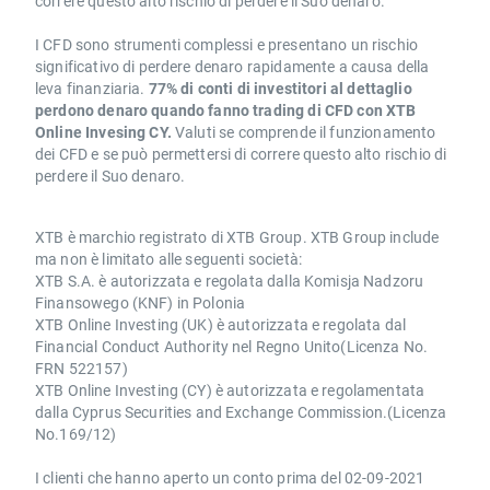
correre questo alto rischio di perdere il Suo denaro.
I CFD sono strumenti complessi e presentano un rischio
significativo di perdere denaro rapidamente a causa della
leva finanziaria.
77% di conti di investitori al dettaglio
perdono denaro quando fanno trading di CFD con XTB
Online Invesing CY.
Valuti se comprende il funzionamento
dei CFD e se può permettersi di correre questo alto rischio di
perdere il Suo denaro.
XTB è marchio registrato di XTB Group. XTB Group include
ma non è limitato alle seguenti società:
XTB S.A. è autorizzata e regolata dalla Komisja Nadzoru
Finansowego (KNF) in Polonia
XTB Online Investing (UK) è autorizzata e regolata dal
Financial Conduct Authority nel Regno Unito(Licenza No.
FRN 522157)
XTB Online Investing (CY) è autorizzata e regolamentata
dalla Cyprus Securities and Exchange Commission.(Licenza
No.169/12)
I clienti che hanno aperto un conto prima del 02-09-2021