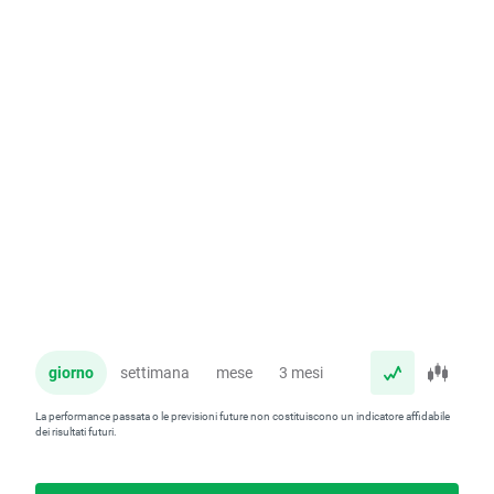
giorno
settimana
mese
3 mesi
anno
La performance passata o le previsioni future non costituiscono un indicatore affidabile
dei risultati futuri.