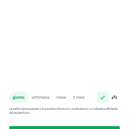
giorno
settimana
mese
3 mesi
anno
La performance passata o le previsioni future non costituiscono un indicatore affidabile
dei risultati futuri.