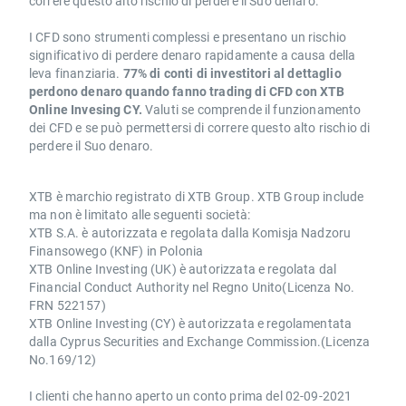
correre questo alto rischio di perdere il Suo denaro.
I CFD sono strumenti complessi e presentano un rischio
significativo di perdere denaro rapidamente a causa della
leva finanziaria.
77% di conti di investitori al dettaglio
perdono denaro quando fanno trading di CFD con XTB
Online Invesing CY.
Valuti se comprende il funzionamento
dei CFD e se può permettersi di correre questo alto rischio di
perdere il Suo denaro.
XTB è marchio registrato di XTB Group. XTB Group include
ma non è limitato alle seguenti società:
XTB S.A. è autorizzata e regolata dalla Komisja Nadzoru
Finansowego (KNF) in Polonia
XTB Online Investing (UK) è autorizzata e regolata dal
Financial Conduct Authority nel Regno Unito(Licenza No.
FRN 522157)
XTB Online Investing (CY) è autorizzata e regolamentata
dalla Cyprus Securities and Exchange Commission.(Licenza
No.169/12)
I clienti che hanno aperto un conto prima del 02-09-2021