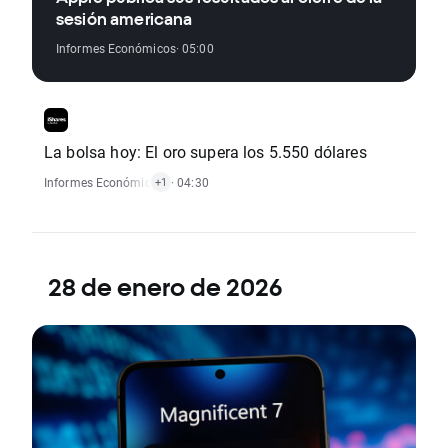
sesión americana
Informes Económicos
· 05:00
La bolsa hoy: El oro supera los 5.550 dólares
Informes Económicos
,
Noticias De ETF
· 04:30
+1
28 de enero de 2026