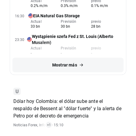
Actual
Previsión
previo
0.2% m/m
0.3% m/m
0.1% m/m
EIA Natural Gas Storage
16:30
Actual
Previsión
previo
33 bn
30 bn
28 bn
Wystąpienie szefa Fed z St. Louis (Alberto
23:30
Musalem)
Actual
Previsión
previo
-
-
-
Mostrar más
Dólar hoy Colombia: el dólar sube ante el
respaldo de Bessent al "dólar fuerte" y la alerta de
Petro por el decreto de emergencia
Noticias Forex
,
Informes Económicos
· 15:10
+1