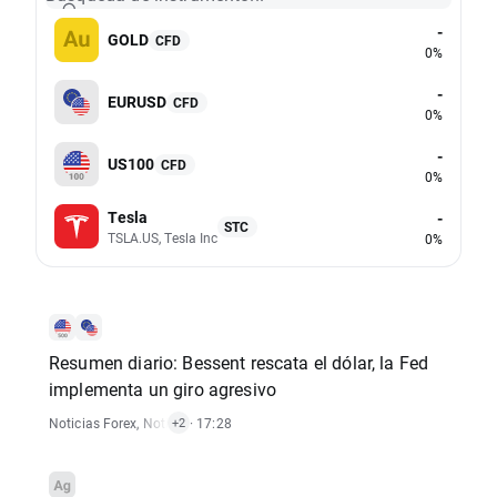
-
GOLD
CFD
0%
-
EURUSD
CFD
0%
-
US100
CFD
0%
Tesla
-
STC
TSLA.US, Tesla Inc
0%
Resumen diario: Bessent rescata el dólar, la Fed
implementa un giro agresivo
Noticias Forex
,
Noticias De Materias Primas
· 17:28
,
Noticias De Índices
+2