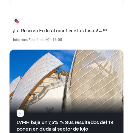
¡La Reserva Federal mantiene las tasas!↔️🚨
Informes Económicos
,
Noticias Forex
· 16:05
+1
LVMH baja un 7,5% 📉 Sus resultados del T4
ponen en duda al sector de lujo