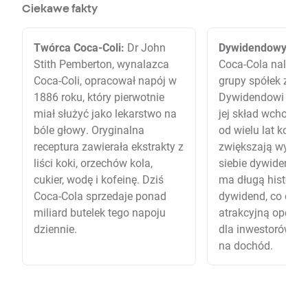
Ciekawe fakty
Twórca Coca-Coli:
Dr John
Dywidendowy arys
Stith Pemberton, wynalazca
Coca-Cola należy d
Coca-Coli, opracował napój w
grupy spółek znan
1886 roku, który pierwotnie
Dywidendowi Arys
miał służyć jako lekarstwo na
jej skład wchodzą 
bóle głowy. Oryginalna
od wielu lat kons
receptura zawierała ekstrakty z
zwiększają wypła
liści koki, orzechów kola,
siebie dywidendy.
cukier, wodę i kofeinę. Dziś
ma długą historię
Coca-Cola sprzedaje ponad
dywidend, co czyni
miliard butelek tego napoju
atrakcyjną opcją 
dziennie.
dla inwestorów n
na dochód.