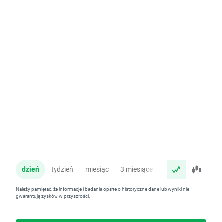
dzień
tydzień
miesiąc
3 miesiące
rok
Należy pamiętać, że informacje i badania oparte o historyczne dane lub wyniki nie
gwarantują zysków w przyszłości.