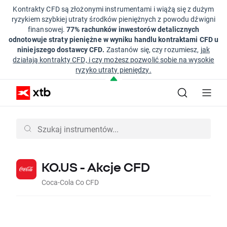
Kontrakty CFD są złożonymi instrumentami i wiążą się z dużym
ryzykiem szybkiej utraty środków pieniężnych z powodu dźwigni
finansowej.
77% rachunków inwestorów detalicznych
odnotowuje straty pieniężne w wyniku handlu kontraktami CFD u
niniejszego dostawcy CFD.
Zastanów się, czy rozumiesz,
jak
działają kontrakty CFD, i czy możesz pozwolić sobie na wysokie
ryzyko utraty pieniędzy.
KO.US - Akcje CFD
Coca-Cola Co CFD