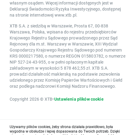
własnym osądem. Więcej informacji dostępnych jest w
Deklaracji Świadomości Ryzyka Inwestycyjnego, dostępnej
na stronie internetowej www.xtb.pl.
XTB S.A. z siedzibą w Warszawie, Prosta 67, 00-838
Warszawa, Polska, wpisana do rejestru przedsiębiorców
Krajowego Rejestru Sądowego prowadzonego przez Sąd
Rejonowy dla m.st. Warszawy w Warszawie, XIII Wydział
Gospodarczy Krajowego Rejestru Sądowego pod numerem
KRS 0000217580, o numerze REGON 015803782, o numerze
NIP 527-24-43-955, o w pełni opłaconym kapitale
zakładowym w wysokości 5 878 462,55 zł. XTB S.A.
prowadzi działalność maklerską na podstawie zezwolenia
udzielonego przez Komisję Papierów Wartościowych i Giełd
oraz podlega nadzorowi Komisji Nadzoru Finansowego.
Copyright 2026 © XTB
•
Ustawienia plików cookie
Używamy plików cookies, żeby strona działała prawidłowo, była
wygodna w obsłudze i lepiej dopasowana do Twoich potrzeb. Dzięki