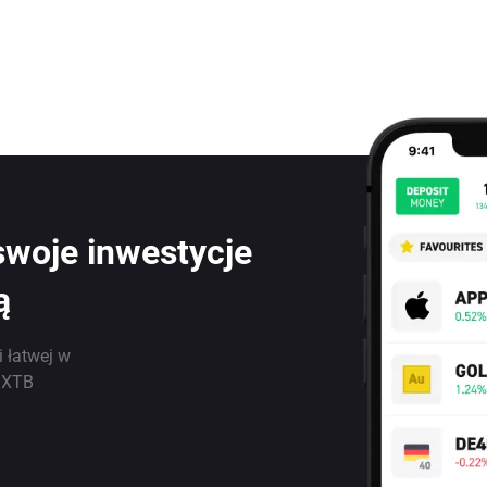
swoje inwestycje
ą
i łatwej w
j XTB