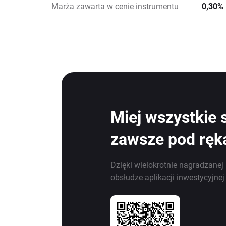
Marża zawarta w cenie instrumentu
0,30%
Miej wszystkie 
zawsze pod ręk
Dzięki wielokrotnie nagradzanej 
obsłudze aplikacji inwestycyjne