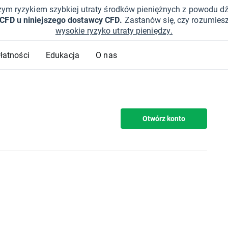
żym ryzykiem szybkiej utraty środków pieniężnych z powodu d
 CFD u niniejszego dostawcy CFD.
Zastanów się, czy rozumies
wysokie ryzyko utraty pieniędzy.
Płatności
Edukacja
O nas
Otwórz konto