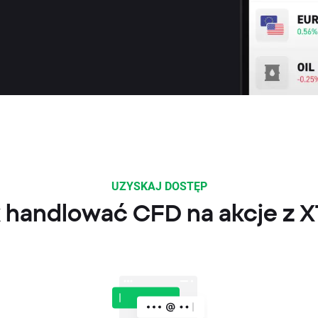
UZYSKAJ DOSTĘP
 handlować CFD na akcje z 