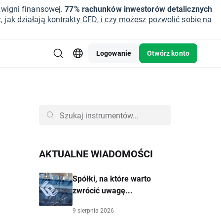
źwigni finansowej.
77% rachunków inwestorów detalicznych
z,
jak działają kontrakty CFD, i czy możesz pozwolić sobie na
Logowanie
Otwórz konto
AKTUALNE WIADOMOŚCI
Spółki, na które warto
zwrócić uwagę...
9 sierpnia 2026