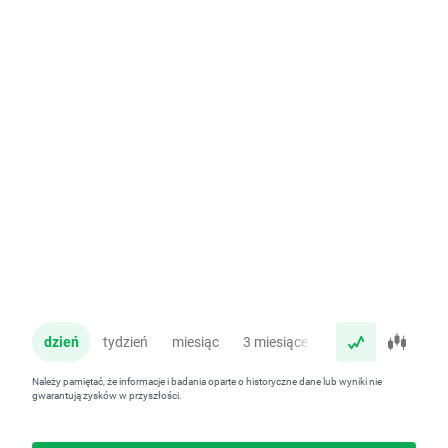
dzień
tydzień
miesiąc
3 miesiące
rok
Należy pamiętać, że informacje i badania oparte o historyczne dane lub wyniki nie
gwarantują zysków w przyszłości.