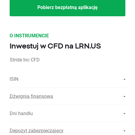
Pobierz bezpłatną aplikację
O INSTRUMENCIE
Inwestuj w CFD na LRN.US
Stride Inc CFD
ISIN
-
Dźwignia finansowa
-
Dni handlu
-
Depozyt zabezpieczający
-