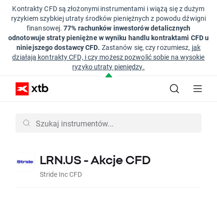
Kontrakty CFD są złożonymi instrumentami i wiążą się z dużym
ryzykiem szybkiej utraty środków pieniężnych z powodu dźwigni
finansowej.
77% rachunków inwestorów detalicznych
odnotowuje straty pieniężne w wyniku handlu kontraktami CFD u
niniejszego dostawcy CFD.
Zastanów się, czy rozumiesz,
jak
działają kontrakty CFD, i czy możesz pozwolić sobie na wysokie
ryzyko utraty pieniędzy.
LRN.US - Akcje CFD
Stride Inc CFD