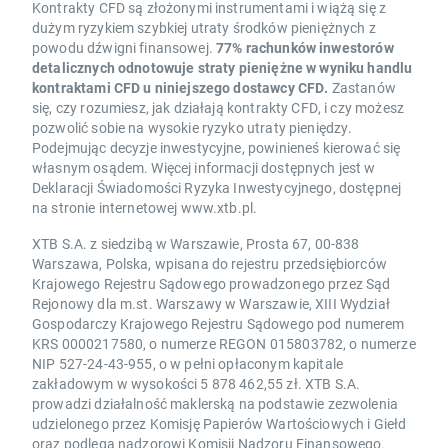
Kontrakty CFD są złożonymi instrumentami i wiążą się z
dużym ryzykiem szybkiej utraty środków pieniężnych z
powodu dźwigni finansowej.
77% rachunków inwestorów
detalicznych odnotowuje straty pieniężne w wyniku handlu
kontraktami CFD u niniejszego dostawcy CFD.
Zastanów
się, czy rozumiesz, jak działają kontrakty CFD, i czy możesz
pozwolić sobie na wysokie ryzyko utraty pieniędzy.
Podejmując decyzje inwestycyjne, powinieneś kierować się
własnym osądem. Więcej informacji dostępnych jest w
Deklaracji Świadomości Ryzyka Inwestycyjnego, dostępnej
na stronie internetowej www.xtb.pl.
XTB S.A. z siedzibą w Warszawie, Prosta 67, 00-838
Warszawa, Polska, wpisana do rejestru przedsiębiorców
Krajowego Rejestru Sądowego prowadzonego przez Sąd
Rejonowy dla m.st. Warszawy w Warszawie, XIII Wydział
Gospodarczy Krajowego Rejestru Sądowego pod numerem
KRS 0000217580, o numerze REGON 015803782, o numerze
NIP 527-24-43-955, o w pełni opłaconym kapitale
zakładowym w wysokości 5 878 462,55 zł. XTB S.A.
prowadzi działalność maklerską na podstawie zezwolenia
udzielonego przez Komisję Papierów Wartościowych i Giełd
oraz podlega nadzorowi Komisji Nadzoru Finansowego.