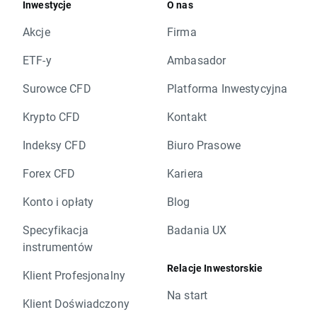
Inwestycje
O nas
Akcje
Firma
ETF-y
Ambasador
Surowce CFD
Platforma Inwestycyjna
Krypto CFD
Kontakt
Indeksy CFD
Biuro Prasowe
Forex CFD
Kariera
Konto i opłaty
Blog
Specyfikacja
Badania UX
instrumentów
Relacje Inwestorskie
Klient Profesjonalny
Na start
Klient Doświadczony