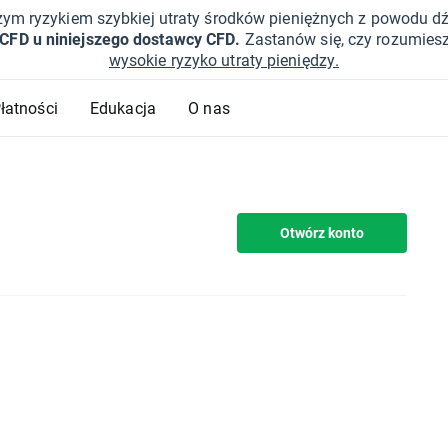
żym ryzykiem szybkiej utraty środków pieniężnych z powodu d
 CFD u niniejszego dostawcy CFD.
Zastanów się, czy rozumies
wysokie ryzyko utraty pieniędzy.
Płatności
Edukacja
O nas
Otwórz konto