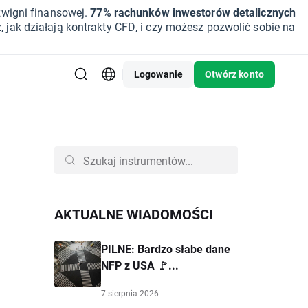
źwigni finansowej.
77% rachunków inwestorów detalicznych
z,
jak działają kontrakty CFD, i czy możesz pozwolić sobie na
Logowanie
Otwórz konto
AKTUALNE WIADOMOŚCI
PILNE: Bardzo słabe dane
NFP z USA 🚩...
7 sierpnia 2026