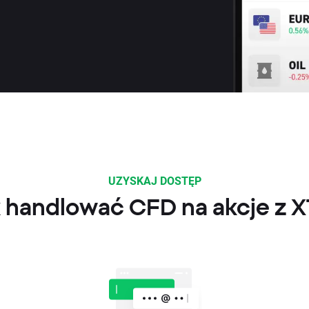
UZYSKAJ DOSTĘP
 handlować CFD na akcje z 