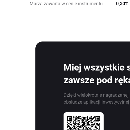
Marża zawarta w cenie instrumentu
0,30%
Miej wszystkie 
zawsze pod ręk
Dzięki wielokrotnie nagradzanej 
obsłudze aplikacji inwestycyjne