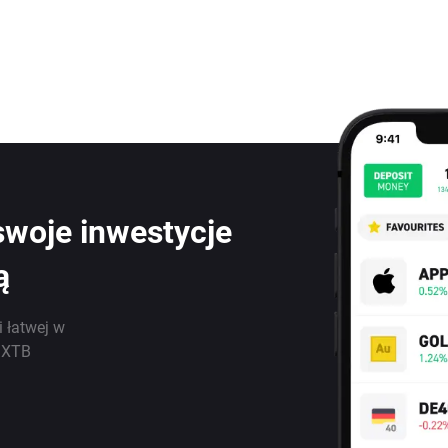
swoje inwestycje
ą
i łatwej w
j XTB