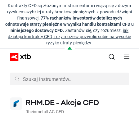
Kontrakty CFD są złożonymi instrumentami i wiążą się z dużym
ryzykiem szybkiej utraty środków pieniężnych z powodu dźwigni
finansowej.
77% rachunków inwestorów detalicznych
odnotowuje straty pieniężne w wyniku handlu kontraktami CFD u
niniejszego dostawcy CFD.
Zastanów się, czy rozumiesz,
jak
działają kontrakty CFD, i czy możesz pozwolić sobie na wysokie
ryzyko utraty pieniędzy.
RHM.DE - Akcje CFD
Rheinmetall AG CFD