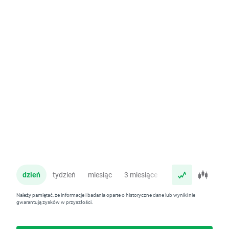
dzień
tydzień
miesiąc
3 miesiące
rok
Należy pamiętać, że informacje i badania oparte o historyczne dane lub wyniki nie
gwarantują zysków w przyszłości.