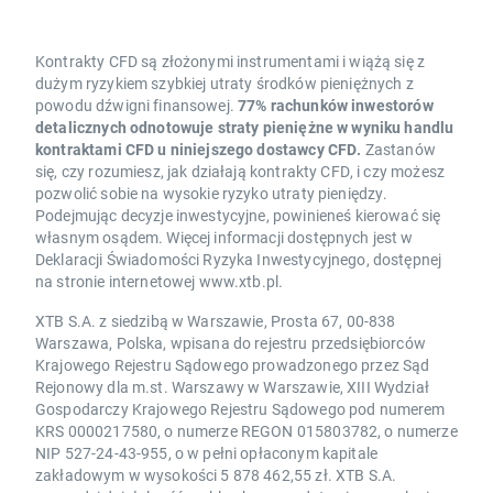
Kontrakty CFD są złożonymi instrumentami i wiążą się z
dużym ryzykiem szybkiej utraty środków pieniężnych z
powodu dźwigni finansowej.
77% rachunków inwestorów
detalicznych odnotowuje straty pieniężne w wyniku handlu
kontraktami CFD u niniejszego dostawcy CFD.
Zastanów
się, czy rozumiesz, jak działają kontrakty CFD, i czy możesz
pozwolić sobie na wysokie ryzyko utraty pieniędzy.
Podejmując decyzje inwestycyjne, powinieneś kierować się
własnym osądem. Więcej informacji dostępnych jest w
Deklaracji Świadomości Ryzyka Inwestycyjnego, dostępnej
na stronie internetowej www.xtb.pl.
XTB S.A. z siedzibą w Warszawie, Prosta 67, 00-838
Warszawa, Polska, wpisana do rejestru przedsiębiorców
Krajowego Rejestru Sądowego prowadzonego przez Sąd
Rejonowy dla m.st. Warszawy w Warszawie, XIII Wydział
Gospodarczy Krajowego Rejestru Sądowego pod numerem
KRS 0000217580, o numerze REGON 015803782, o numerze
NIP 527-24-43-955, o w pełni opłaconym kapitale
zakładowym w wysokości 5 878 462,55 zł. XTB S.A.