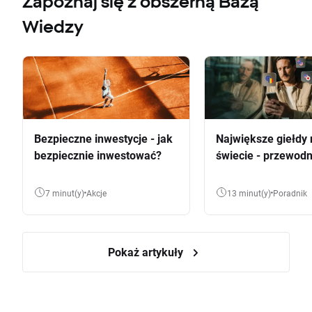
Zapoznaj się z obszerną Bazą
Wiedzy
Bezpieczne inwestycje - jak
Największe giełdy 
bezpiecznie inwestować?
świecie - przewodn
7 minut(y)
Akcje
13 minut(y)
Poradnik
Pokaż artykuły