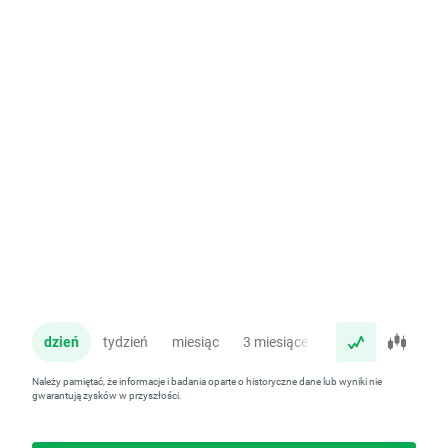
dzień
tydzień
miesiąc
3 miesiące
rok
Należy pamiętać, że informacje i badania oparte o historyczne dane lub wyniki nie
gwarantują zysków w przyszłości.