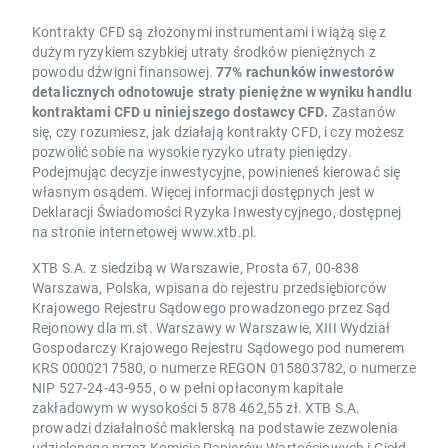
Kontrakty CFD są złożonymi instrumentami i wiążą się z
dużym ryzykiem szybkiej utraty środków pieniężnych z
powodu dźwigni finansowej.
77% rachunków inwestorów
detalicznych odnotowuje straty pieniężne w wyniku handlu
kontraktami CFD u niniejszego dostawcy CFD.
Zastanów
się, czy rozumiesz, jak działają kontrakty CFD, i czy możesz
pozwolić sobie na wysokie ryzyko utraty pieniędzy.
Podejmując decyzje inwestycyjne, powinieneś kierować się
własnym osądem. Więcej informacji dostępnych jest w
Deklaracji Świadomości Ryzyka Inwestycyjnego, dostępnej
na stronie internetowej www.xtb.pl.
XTB S.A. z siedzibą w Warszawie, Prosta 67, 00-838
Warszawa, Polska, wpisana do rejestru przedsiębiorców
Krajowego Rejestru Sądowego prowadzonego przez Sąd
Rejonowy dla m.st. Warszawy w Warszawie, XIII Wydział
Gospodarczy Krajowego Rejestru Sądowego pod numerem
KRS 0000217580, o numerze REGON 015803782, o numerze
NIP 527-24-43-955, o w pełni opłaconym kapitale
zakładowym w wysokości 5 878 462,55 zł. XTB S.A.
prowadzi działalność maklerską na podstawie zezwolenia
udzielonego przez Komisję Papierów Wartościowych i Giełd