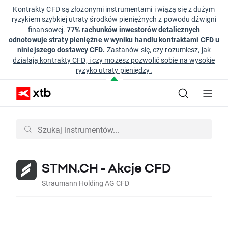
Kontrakty CFD są złożonymi instrumentami i wiążą się z dużym
ryzykiem szybkiej utraty środków pieniężnych z powodu dźwigni
finansowej.
77% rachunków inwestorów detalicznych
odnotowuje straty pieniężne w wyniku handlu kontraktami CFD u
niniejszego dostawcy CFD.
Zastanów się, czy rozumiesz,
jak
działają kontrakty CFD, i czy możesz pozwolić sobie na wysokie
ryzyko utraty pieniędzy.
STMN.CH - Akcje CFD
Straumann Holding AG CFD