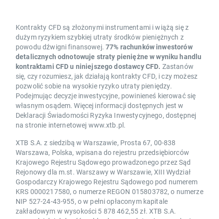
Kontrakty CFD są złożonymi instrumentami i wiążą się z
dużym ryzykiem szybkiej utraty środków pieniężnych z
powodu dźwigni finansowej.
77% rachunków inwestorów
detalicznych odnotowuje straty pieniężne w wyniku handlu
kontraktami CFD u niniejszego dostawcy CFD.
Zastanów
się, czy rozumiesz, jak działają kontrakty CFD, i czy możesz
pozwolić sobie na wysokie ryzyko utraty pieniędzy.
Podejmując decyzje inwestycyjne, powinieneś kierować się
własnym osądem. Więcej informacji dostępnych jest w
Deklaracji Świadomości Ryzyka Inwestycyjnego, dostępnej
na stronie internetowej www.xtb.pl.
XTB S.A. z siedzibą w Warszawie, Prosta 67, 00-838
Warszawa, Polska, wpisana do rejestru przedsiębiorców
Krajowego Rejestru Sądowego prowadzonego przez Sąd
Rejonowy dla m.st. Warszawy w Warszawie, XIII Wydział
Gospodarczy Krajowego Rejestru Sądowego pod numerem
KRS 0000217580, o numerze REGON 015803782, o numerze
NIP 527-24-43-955, o w pełni opłaconym kapitale
zakładowym w wysokości 5 878 462,55 zł. XTB S.A.