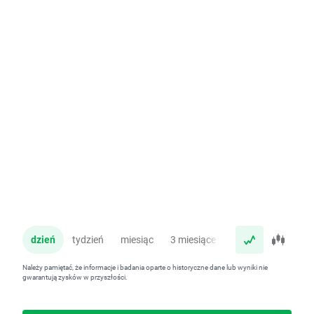
dzień
tydzień
miesiąc
3 miesiące
rok
Należy pamiętać, że informacje i badania oparte o historyczne dane lub wyniki nie
gwarantują zysków w przyszłości.