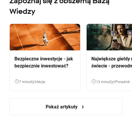
Zapoznaj się z obszerną Bazą
Wiedzy
Bezpieczne inwestycje - jak
Największe giełdy 
bezpiecznie inwestować?
świecie - przewodn
7 minut(y)
Akcje
13 minut(y)
Poradnik
Pokaż artykuły