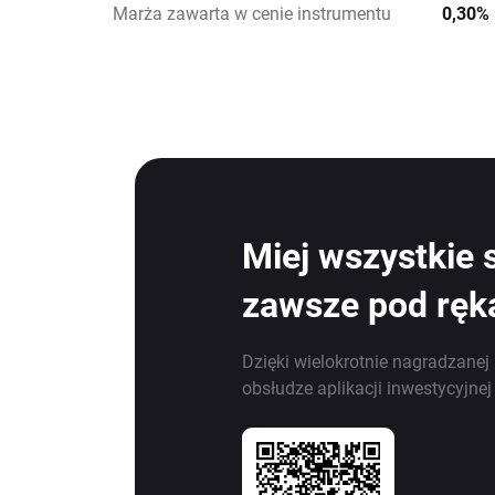
Marża zawarta w cenie instrumentu
0,30%
Miej wszystkie 
zawsze pod ręk
Dzięki wielokrotnie nagradzanej 
obsłudze aplikacji inwestycyjne