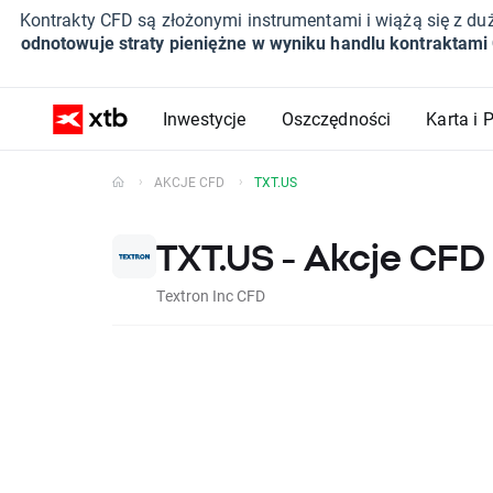
Kontrakty CFD są złożonymi instrumentami i wiążą się z du
odnotowuje straty pieniężne w wyniku handlu kontraktami
Inwestycje
Oszczędności
Karta i 
AKCJE CFD
TXT.US
TXT.US - Akcje CFD
Textron Inc CFD