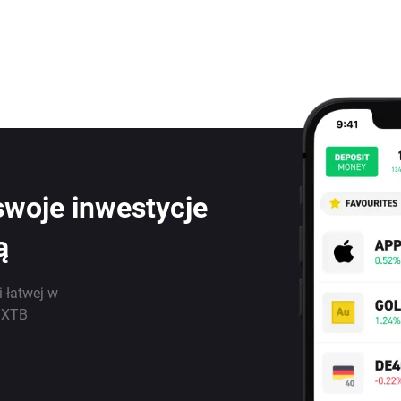
swoje inwestycje
ą
i łatwej w
j XTB