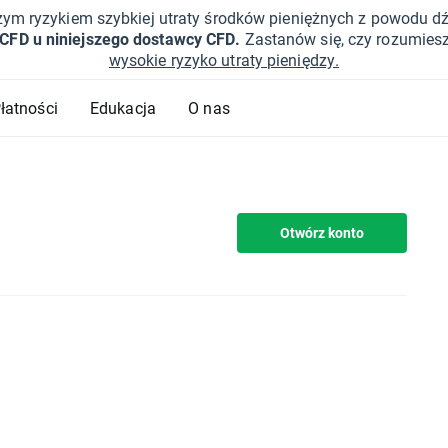
żym ryzykiem szybkiej utraty środków pieniężnych z powodu d
 CFD u niniejszego dostawcy CFD.
Zastanów się, czy rozumies
wysokie ryzyko utraty pieniędzy.
Płatności
Edukacja
O nas
Otwórz konto