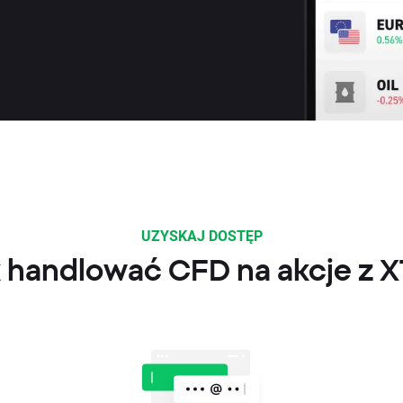
UZYSKAJ DOSTĘP
 handlować CFD na akcje z 