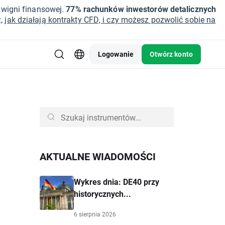
źwigni finansowej.
77% rachunków inwestorów detalicznych
z,
jak działają kontrakty CFD, i czy możesz pozwolić sobie na
Logowanie
Otwórz konto
AKTUALNE WIADOMOŚCI
Wykres dnia: DE40 przy
historycznych...
6 sierpnia 2026