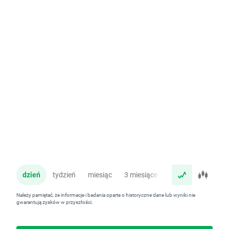
dzień
tydzień
miesiąc
3 miesiące
rok
Należy pamiętać, że informacje i badania oparte o historyczne dane lub wyniki nie
gwarantują zysków w przyszłości.