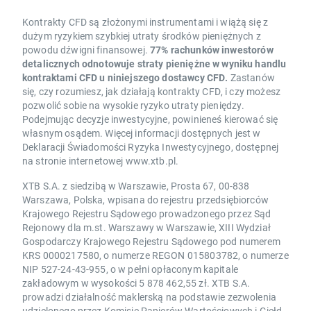
Kontrakty CFD są złożonymi instrumentami i wiążą się z
dużym ryzykiem szybkiej utraty środków pieniężnych z
powodu dźwigni finansowej.
77% rachunków inwestorów
detalicznych odnotowuje straty pieniężne w wyniku handlu
kontraktami CFD u niniejszego dostawcy CFD.
Zastanów
się, czy rozumiesz, jak działają kontrakty CFD, i czy możesz
pozwolić sobie na wysokie ryzyko utraty pieniędzy.
Podejmując decyzje inwestycyjne, powinieneś kierować się
własnym osądem. Więcej informacji dostępnych jest w
Deklaracji Świadomości Ryzyka Inwestycyjnego, dostępnej
na stronie internetowej www.xtb.pl.
XTB S.A. z siedzibą w Warszawie, Prosta 67, 00-838
Warszawa, Polska, wpisana do rejestru przedsiębiorców
Krajowego Rejestru Sądowego prowadzonego przez Sąd
Rejonowy dla m.st. Warszawy w Warszawie, XIII Wydział
Gospodarczy Krajowego Rejestru Sądowego pod numerem
KRS 0000217580, o numerze REGON 015803782, o numerze
NIP 527-24-43-955, o w pełni opłaconym kapitale
zakładowym w wysokości 5 878 462,55 zł. XTB S.A.
prowadzi działalność maklerską na podstawie zezwolenia
udzielonego przez Komisję Papierów Wartościowych i Giełd