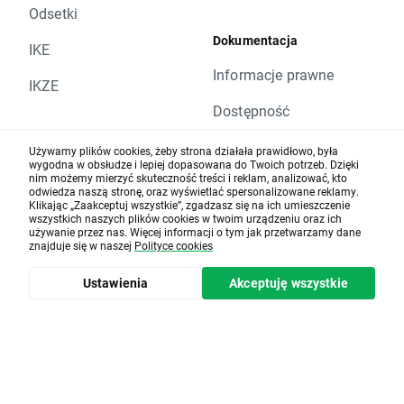
PRGO.US, SEE.US, TFX.US, VIV.US, WHR.US,
Odsetki
WY.US
Dokumentacja
IKE
Czwartek 2.03 - BARC.UK, BEZ.UK, BFB.US,
Informacje prawne
BKG.UK, BLK.US, CEY.UK, ESV.US, ETN.US,
IKZE
HAS.UK, HICL.UK, HIG.US, LYB.US, MTB.US,
Dostępność
NKE.US, NOC.US, NOVN.CH, ODFL.US, ORI.US,
Karta i Płatności
PFG.US, SSPG.UK
Zawiadomienie
Używamy plików cookies, żeby strona działała prawidłowo, była
Piątek 3.03 - JACK.US, NDA.DE, PX.US,
wygodna w obsłudze i lepiej dopasowana do Twoich potrzeb. Dzięki
Karta XTB
nim możemy mierzyć skuteczność treści i reklam, analizować, kto
Regulamin korzystania
RCL.US, VTR.US, WCN.US, WRT1V.FI
odwiedza naszą stronę, oraz wyświetlać spersonalizowane reklamy.
ze strony internetowej
Klikając „Zaakceptuj wszystkie”, zgadzasz się na ich umieszczenie
Edukacja
wszystkich naszych plików cookies w twoim urządzeniu oraz ich
XTB
używanie przez nas. Więcej informacji o tym jak przetwarzamy dane
Polityka prywatności
znajduje się w naszej
Polityce cookies
Artykuły edukacyjne
Polityka cookies
Ustawienia
Akceptuję wszystkie
Analizy rynkowe
Aktualności
Codzienne webinary
Reklamacje
Kalendarz ekonomiczny
Centrum Pomocy