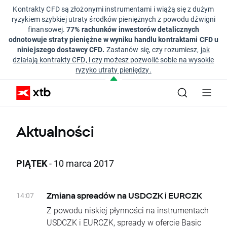
Kontrakty CFD są złożonymi instrumentami i wiążą się z dużym
ryzykiem szybkiej utraty środków pieniężnych z powodu dźwigni
finansowej.
77% rachunków inwestorów detalicznych
odnotowuje straty pieniężne w wyniku handlu kontraktami CFD u
niniejszego dostawcy CFD.
Zastanów się, czy rozumiesz,
jak
działają kontrakty CFD, i czy możesz pozwolić sobie na wysokie
ryzyko utraty pieniędzy.
Aktualności
PIĄTEK
- 10 marca 2017
14:07
Zmiana spreadów na USDCZK i EURCZK
Z powodu niskiej płynności na instrumentach
USDCZK i EURCZK, spready w ofercie Basic