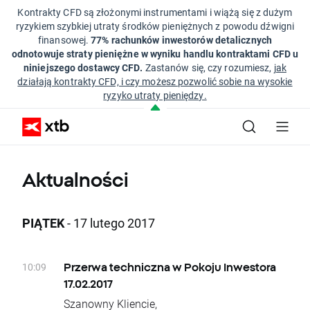
Kontrakty CFD są złożonymi instrumentami i wiążą się z dużym
ryzykiem szybkiej utraty środków pieniężnych z powodu dźwigni
finansowej.
77% rachunków inwestorów detalicznych
odnotowuje straty pieniężne w wyniku handlu kontraktami CFD u
niniejszego dostawcy CFD.
Zastanów się, czy rozumiesz,
jak
działają kontrakty CFD, i czy możesz pozwolić sobie na wysokie
ryzyko utraty pieniędzy.
Aktualności
PIĄTEK
- 17 lutego 2017
10:09
Przerwa techniczna w Pokoju Inwestora
17.02.2017
Szanowny Kliencie,