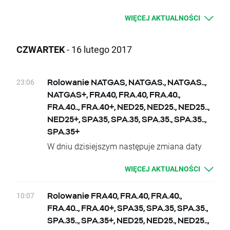
Uprzejmie informujemy o pracach
WIĘCEJ AKTUALNOŚCI
konserwacyjnych w Pokoju Inwestora, które
będą prowadzone dzisiaj (17.02.2017) od
godziny 22:00 do 18.02.2017 r. do godziny
CZWARTEK
- 16 lutego 2017
02:00. W tym czasie, dostęp do Pokoju
Inwestora będzie ograniczony.
Przepraszamy za wszelkie ewentualne
23:06
Rolowanie NATGAS, NATGAS., NATGAS..,
niedogodności z tym związane. W razie
NATGAS+, FRA40, FRA.40, FRA.40.,
pytań, prosimy o kontakt:
FRA.40.., FRA.40+, NED25, NED25., NED25..,
E-mail: support@xtb.pl, tel. 22 201 95 60
NED25+, SPA35, SPA.35, SPA.35., SPA.35..,
XTB
SPA.35+
W dniu dzisiejszym następuje zmiana daty
dostawy kontraktów bazowych dla
WIĘCEJ AKTUALNOŚCI
instrumentów NATGAS, NATGAS., NATGAS..,
NATGAS+, FRA40, FRA.40, FRA.40., FRA.40..,
FRA.40+, NED25, NED25., NED25.., NED25+ i
10:07
Rolowanie FRA40, FRA.40, FRA.40.,
SPA35, SPA.35, SPA.35., SPA.35.., SPA.35+.
FRA.40.., FRA.40+, SPA35, SPA.35, SPA.35.,
Dlatego też klienci posiadający otwarte
SPA.35.., SPA.35+, NED25, NED25., NED25..,