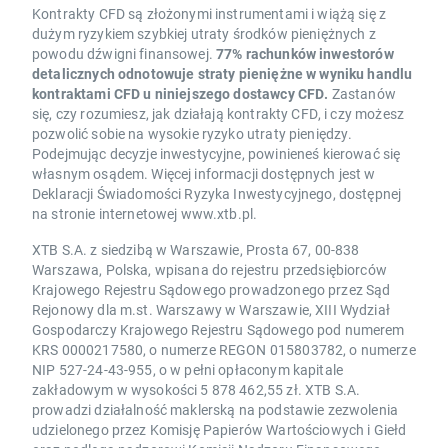
Kontrakty CFD są złożonymi instrumentami i wiążą się z
dużym ryzykiem szybkiej utraty środków pieniężnych z
powodu dźwigni finansowej.
77% rachunków inwestorów
detalicznych odnotowuje straty pieniężne w wyniku handlu
kontraktami CFD u niniejszego dostawcy CFD.
Zastanów
się, czy rozumiesz, jak działają kontrakty CFD, i czy możesz
pozwolić sobie na wysokie ryzyko utraty pieniędzy.
Podejmując decyzje inwestycyjne, powinieneś kierować się
własnym osądem. Więcej informacji dostępnych jest w
Deklaracji Świadomości Ryzyka Inwestycyjnego, dostępnej
na stronie internetowej www.xtb.pl.
XTB S.A. z siedzibą w Warszawie, Prosta 67, 00-838
Warszawa, Polska, wpisana do rejestru przedsiębiorców
Krajowego Rejestru Sądowego prowadzonego przez Sąd
Rejonowy dla m.st. Warszawy w Warszawie, XIII Wydział
Gospodarczy Krajowego Rejestru Sądowego pod numerem
KRS 0000217580, o numerze REGON 015803782, o numerze
NIP 527-24-43-955, o w pełni opłaconym kapitale
zakładowym w wysokości 5 878 462,55 zł. XTB S.A.
prowadzi działalność maklerską na podstawie zezwolenia
udzielonego przez Komisję Papierów Wartościowych i Giełd