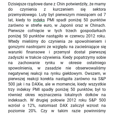
Dzisiejsze rządowe dane z Chin potwierdziły, że mamy
do czynienia z kurczeniem się sektora
przemysłowego. Luty był pierwszym miesiącem od 7
lat, kiedy to
indeks
PMI spadł poniżej 50 punktów
zarówno w strefie euro, w Japonii oraz w Chinach.
Pierwsze cofnięcie w tych trzech gospodarkach
poniżej 50 punktów nastąpiło w czerwcu 2012 roku.
Wtedy mieliśmy do czynienia ze spowolnieniem i
gorszymi nastrojami ze względu na zacieśniające się
warunki finansowe i przemysł dostał pierwszej
zadyszki w trakcie ożywienia. Kiedy popatrzymy sobie
na zachowanie rynku w okresie ostatniego
spowolnienia, w zasadzie nie obserwowaliśmy
negatywnej reakcji na rynku giełdowym. Owszem, w
pierwszej reakcji korekta nastąpiła zarówno na S&P
500 jak i na DAXie, ale w momencie, kiedy wszystkie
trzy indeksy PMI spadły poniżej 50 punktów, był to
również okres wyznaczenia lokalnych dołków na
indeksach. W drugiej połowie 2012 roku S&P 500
wzrósł o 12%, natomiast DAX zaliczył wzrost na
poziomie 20%. Czy w takim razie powinniśmy