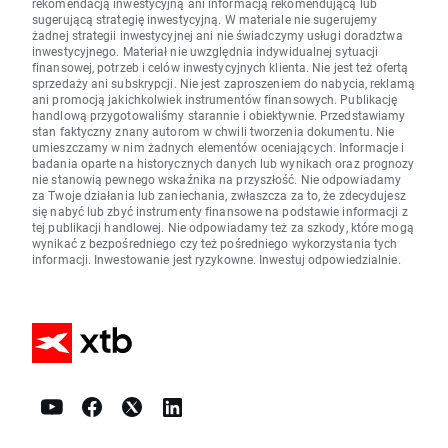
rekomendacją inwestycyjną ani informacją rekomendującą lub
sugerującą strategię inwestycyjną. W materiale nie sugerujemy
żadnej strategii inwestycyjnej ani nie świadczymy usługi doradztwa
inwestycyjnego. Materiał nie uwzględnia indywidualnej sytuacji
finansowej, potrzeb i celów inwestycyjnych klienta. Nie jest też ofertą
sprzedaży ani subskrypcji. Nie jest zaproszeniem do nabycia, reklamą
ani promocją jakichkolwiek instrumentów finansowych. Publikację
handlową przygotowaliśmy starannie i obiektywnie. Przedstawiamy
stan faktyczny znany autorom w chwili tworzenia dokumentu. Nie
umieszczamy w nim żadnych elementów oceniających. Informacje i
badania oparte na historycznych danych lub wynikach oraz prognozy
nie stanowią pewnego wskaźnika na przyszłość. Nie odpowiadamy
za Twoje działania lub zaniechania, zwłaszcza za to, że zdecydujesz
się nabyć lub zbyć instrumenty finansowe na podstawie informacji z
tej publikacji handlowej. Nie odpowiadamy też za szkody, które mogą
wynikać z bezpośredniego czy też pośredniego wykorzystania tych
informacji. Inwestowanie jest ryzykowne. Inwestuj odpowiedzialnie.