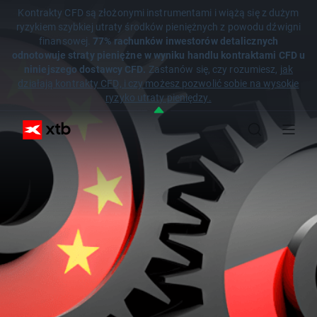
Kontrakty CFD są złożonymi instrumentami i wiążą się z dużym
ryzykiem szybkiej utraty środków pieniężnych z powodu dźwigni
finansowej.
77% rachunków inwestorów detalicznych
odnotowuje straty pieniężne w wyniku handlu kontraktami CFD u
niniejszego dostawcy CFD.
Zastanów się, czy rozumiesz,
jak
działają kontrakty CFD, i czy możesz pozwolić sobie na wysokie
ryzyko utraty pieniędzy.