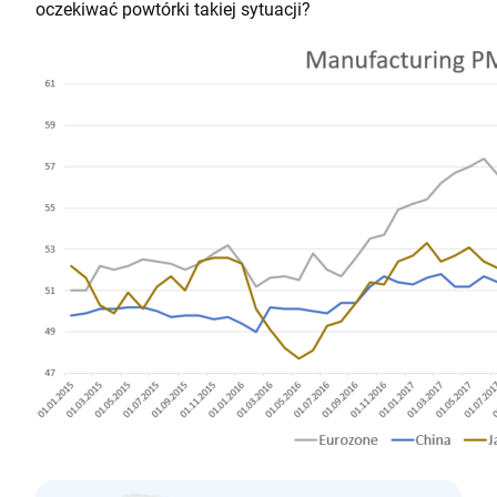
oczekiwać powtórki takiej sytuacji?