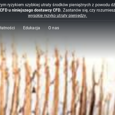
żym ryzykiem szybkiej utraty środków pieniężnych z powodu d
 CFD u niniejszego dostawcy CFD.
Zastanów się, czy rozumies
wysokie ryzyko utraty pieniędzy.
Płatności
Edukacja
O nas