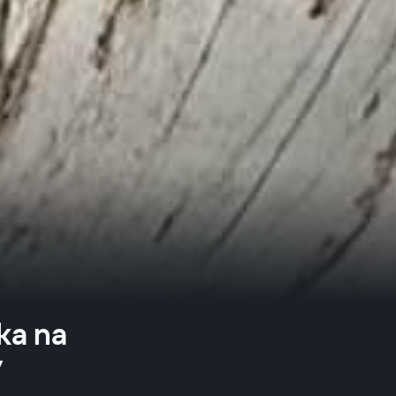
ka na
y