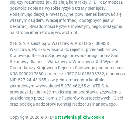
się, czy rozumiesz, jak działają kontrakty CFD, i czy możesz
pozwolić sobie na wysokie ryzyko utraty pieniędzy.
Podejmując decyzje inwestycyjne, powinieneś kierować się
własnym osądem. Więcej informacji dostępnych jest w
Deklaracji Świadomości Ryzyka Inwestycyjnego, dostępnej
na stronie internetowej www.xtb.pl.
XTB S.A. z siedzibą w Warszawie, Prosta 67, 00-838
Warszawa, Polska, wpisana do rejestru przedsiębiorców
Krajowego Rejestru Sądowego prowadzonego przez Sąd
Rejonowy dla m.st. Warszawy w Warszawie, XIII Wydział
Gospodarczy Krajowego Rejestru Sądowego pod numerem
KRS 0000217580, o numerze REGON 015803782, o numerze
NIP 527-24-43-955, o w pełni opłaconym kapitale
zakładowym w wysokości 5 878 462,55 zł. XTB S.A.
prowadzi działalność maklerską na podstawie zezwolenia
udzielonego przez Komisję Papierów Wartościowych i Giełd
oraz podlega nadzorowi Komisji Nadzoru Finansowego.
Copyright 2026 © XTB
•
Ustawienia plików cookie