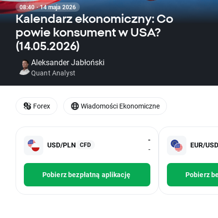
08:40 · 14 maja 2026
Kalendarz ekonomiczny: Co
powie konsument w USA?
(14.05.2026)
Aleksander Jabłoński
Quant Analyst
Forex
Wiadomości Ekonomiczne
-
USD/PLN
EUR/US
CFD
-
Pobierz bezpłatną aplikację
Pobierz be