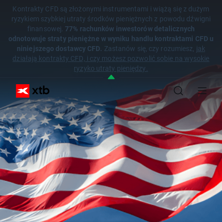
Kontrakty CFD są złożonymi instrumentami i wiążą się z dużym
ryzykiem szybkiej utraty środków pieniężnych z powodu dźwigni
finansowej.
77% rachunków inwestorów detalicznych
odnotowuje straty pieniężne w wyniku handlu kontraktami CFD u
niniejszego dostawcy CFD.
Zastanów się, czy rozumiesz,
jak
działają kontrakty CFD, i czy możesz pozwolić sobie na wysokie
ryzyko utraty pieniędzy.