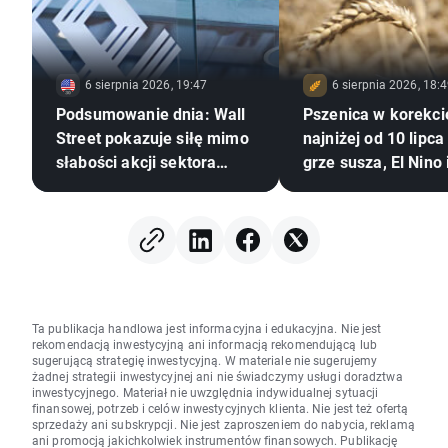
6 sierpnia 2026, 19:47
6 sierpnia 2026, 18:
Podsumowanie dnia: Wall
Pszenica w korekci
Street pokazuje siłę mimo
najniżej od 10 lipca
słabości akcji sektora
grze susza, El Nino
pamięci 🗽 WIG20 zamyka
Czarne
sesję powyżej 4000
punktów
Ta publikacja handlowa jest informacyjna i edukacyjna. Nie jest
rekomendacją inwestycyjną ani informacją rekomendującą lub
sugerującą strategię inwestycyjną. W materiale nie sugerujemy
żadnej strategii inwestycyjnej ani nie świadczymy usługi doradztwa
inwestycyjnego. Materiał nie uwzględnia indywidualnej sytuacji
finansowej, potrzeb i celów inwestycyjnych klienta. Nie jest też ofertą
sprzedaży ani subskrypcji. Nie jest zaproszeniem do nabycia, reklamą
ani promocją jakichkolwiek instrumentów finansowych. Publikację