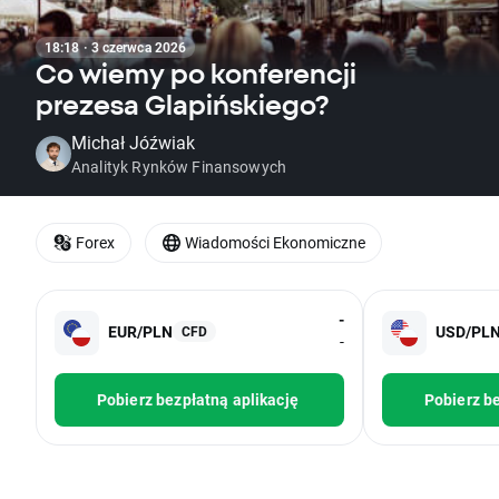
18:18 · 3 czerwca 2026
Co wiemy po konferencji
prezesa Glapińskiego?
Michał Jóźwiak
Analityk Rynków Finansowych
Forex
Wiadomości Ekonomiczne
-
EUR/PLN
USD/PL
CFD
-
Pobierz bezpłatną aplikację
Pobierz be