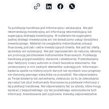
Ta publikacja handlowa jest informacyjna i edukacyjna. Nie jest
rekomendacją inwestycyjną ani informacją rekomendującą lub
sugerującą strategię inwestycyjną. W materiale nie sugerujemy
żadnej strategii inwestycyjnej ani nie świadczymy usługi doradztwa
inwestycyjnego. Materiał nie uwzględnia indywidualnej sytuacji
finansowej, potrzeb i celów inwestycyjnych klienta. Nie jest też ofertą
sprzedaży ani subskrypcji. Nie jest zaproszeniem do nabycia, reklamą
ani promocją jakichkolwiek instrumentów finansowych. Publikację
handlową przygotowaliśmy starannie i obiektywnie. Przedstawiamy
stan faktyczny znany autorom w chwili tworzenia dokumentu. Nie
umieszczamy w nim żadnych elementów oceniających. Informacje i
badania oparte na historycznych danych lub wynikach oraz prognozy
nie stanowią pewnego wskaźnika na przyszłość. Nie odpowiadamy
za Twoje działania lub zaniechania, zwłaszcza za to, że zdecydujesz
się nabyć lub zbyć instrumenty finansowe na podstawie informacji z
tej publikacji handlowej. Nie odpowiadamy też za szkody, które mogą
wynikać z bezpośredniego czy też pośredniego wykorzystania tych
informacji. Inwestowanie jest ryzykowne. Inwestuj odpowiedzialnie.