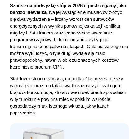
Szanse na podwyżkę stóp w 2026 r. postrzegamy jako 
bardzo niewielką. 
Na jej wystąpienie musiałyby złożyć 
się dwa wydarzenia – istotny wzrost cen surowców 
energetycznych w wyniku ponownej eskalacji konfliktu 
między USA i Iranem oraz jednoczesne wycofanie 
programów rządowych, które ograniczałyby jego 
transmisję na cenę paliw na stacjach. O ile pierwszego nie 
można wykluczyć, o tyle drugi wydaje się mało 
prawdopodobny, nawet w obliczu znacznych kosztów, 
które niesie program CPN.
Stabilnym stopom sprzyja, co podkreślał prezes, niższy 
wzrost płac oraz, co także warto zaznaczyć, słabnąca 
krajowa konsumpcja, która w wielu sektorach spowalnia i 
w tym roku nie powinna mieć w polskim wzroście 
gospodarczym tak istotnego wkładu, jak w latach 
poprzednich. 