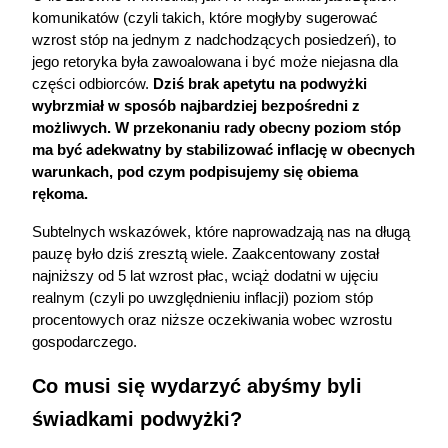
komunikatów (czyli takich, które mogłyby sugerować 
wzrost stóp na jednym z nadchodzących posiedzeń), to 
jego retoryka była zawoalowana i być może niejasna dla 
części odbiorców. 
Dziś brak apetytu na podwyżki 
wybrzmiał w sposób najbardziej bezpośredni z 
możliwych. W przekonaniu rady obecny poziom stóp 
ma być adekwatny by stabilizować inflację w obecnych 
warunkach, pod czym podpisujemy się obiema 
rękoma.
Subtelnych wskazówek, które naprowadzają nas na długą 
pauzę było dziś zresztą wiele. Zaakcentowany został 
najniższy od 5 lat wzrost płac, wciąż dodatni w ujęciu 
realnym (czyli po uwzględnieniu inflacji) poziom stóp 
procentowych oraz niższe oczekiwania wobec wzrostu 
gospodarczego. 
Co musi się wydarzyć abyśmy byli 
świadkami podwyżki?