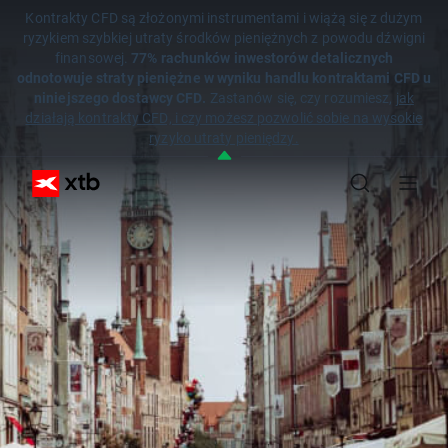
Kontrakty CFD są złożonymi instrumentami i wiążą się z dużym
ryzykiem szybkiej utraty środków pieniężnych z powodu dźwigni
finansowej.
77% rachunków inwestorów detalicznych
odnotowuje straty pieniężne w wyniku handlu kontraktami CFD u
niniejszego dostawcy CFD.
Zastanów się, czy rozumiesz,
jak
działają kontrakty CFD, i czy możesz pozwolić sobie na wysokie
ryzyko utraty pieniędzy.