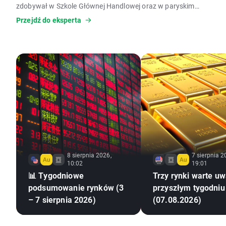
zdobywał w Szkole Głównej Handlowej oraz w paryskim
Instytucie Nauk Politologicznych (Sciences Po).
Przejdź do eksperta
8 sierpnia 2026,
7 sierpnia 2
10:02
19:01
📊 Tygodniowe
Trzy rynki warte uw
podsumowanie rynków (3
przyszłym tygodniu
– 7 sierpnia 2026)
(07.08.2026)