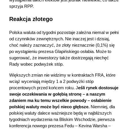
wystąpienia takich efektów jest jednak niewielkie, co także 
sprzyja RPP.
Reakcja złotego 
Polska waluta od tygodni pozostaje zależna niemal w pełni 
od czynników zewnętrznych. Nie inaczej jest i dzisiaj, 
choć należy zaznaczyć, że złoty nieznacznie (0,1%) się 
po wystąpieniu prezesa Glapińskiego osłabia. Może to 
sugerować, że inwestorzy także dostrzegają niechęć 
Rady wobec podwyżek stóp. 
Większych zmian nie widzimy w kontraktach FRA, które 
wciąż wyceniają między 1 a 2 podwyżki stóp 
procentowych przed końcem roku. J
eśli rynek dostosuje 
swoje oczekiwania w gołębią stronę – a naszym 
zdaniem ma ku temu wszelkie powody – osłabienie 
polskiej waluty może być nieco głębsze.
 Niemniej, dla 
polskiej waluty dalece ważniejsze będą w najbliższych 
tygodniach wydarzenia na Bliskim Wschodzie, pierwsza 
konferencja nowego prezesa Fedu – Kevina Warsha – 