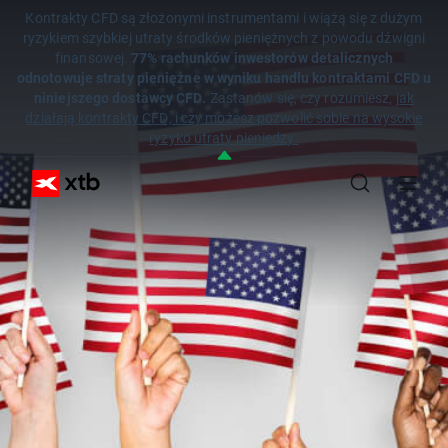
Kontrakty CFD są złożonymi instrumentami i wiążą się z dużym
ryzykiem szybkiej utraty środków pieniężnych z powodu dźwigni
finansowej.
77% rachunków inwestorów detalicznych
odnotowuje straty pieniężne w wyniku handlu kontraktami CFD u
niniejszego dostawcy CFD.
Zastanów się, czy rozumiesz,
jak
działają kontrakty CFD, i czy możesz pozwolić sobie na wysokie
ryzyko utraty pieniędzy.