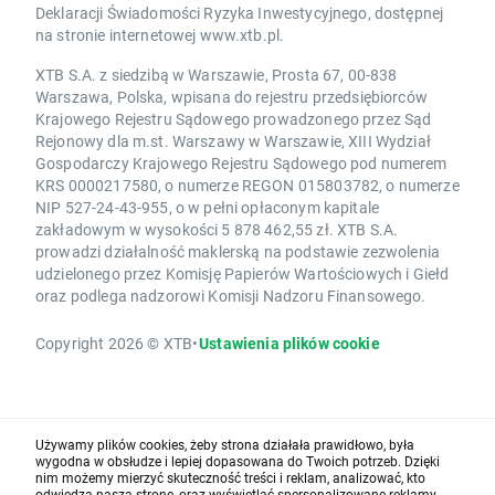
Deklaracji Świadomości Ryzyka Inwestycyjnego, dostępnej
na stronie internetowej www.xtb.pl.
XTB S.A. z siedzibą w Warszawie, Prosta 67, 00-838
Warszawa, Polska, wpisana do rejestru przedsiębiorców
Krajowego Rejestru Sądowego prowadzonego przez Sąd
Rejonowy dla m.st. Warszawy w Warszawie, XIII Wydział
Gospodarczy Krajowego Rejestru Sądowego pod numerem
KRS 0000217580, o numerze REGON 015803782, o numerze
NIP 527-24-43-955, o w pełni opłaconym kapitale
zakładowym w wysokości 5 878 462,55 zł. XTB S.A.
prowadzi działalność maklerską na podstawie zezwolenia
udzielonego przez Komisję Papierów Wartościowych i Giełd
oraz podlega nadzorowi Komisji Nadzoru Finansowego.
Copyright 2026 © XTB
•
Ustawienia plików cookie
Używamy plików cookies, żeby strona działała prawidłowo, była
wygodna w obsłudze i lepiej dopasowana do Twoich potrzeb. Dzięki
nim możemy mierzyć skuteczność treści i reklam, analizować, kto
odwiedza naszą stronę, oraz wyświetlać spersonalizowane reklamy.