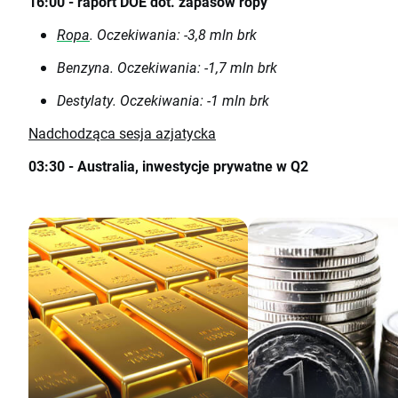
16:00 - raport DOE dot. zapasów ropy
Ropa
. Oczekiwania: -3,8 mln brk
Benzyna. Oczekiwania: -1,7 mln brk
Destylaty. Oczekiwania: -1 mln brk
Nadchodząca sesja azjatycka
03:30 - Australia, inwestycje prywatne w Q2