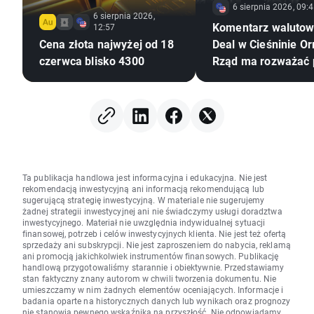
6 sierpnia 2026, 09:
6 sierpnia 2026,
Komentarz walutow
12:57
Cena złota najwyżej od 18
Deal w Cieśninie O
czerwca blisko 4300
Rząd ma rozważać 
CPN
Ta publikacja handlowa jest informacyjna i edukacyjna. Nie jest
rekomendacją inwestycyjną ani informacją rekomendującą lub
sugerującą strategię inwestycyjną. W materiale nie sugerujemy
żadnej strategii inwestycyjnej ani nie świadczymy usługi doradztwa
inwestycyjnego. Materiał nie uwzględnia indywidualnej sytuacji
finansowej, potrzeb i celów inwestycyjnych klienta. Nie jest też ofertą
sprzedaży ani subskrypcji. Nie jest zaproszeniem do nabycia, reklamą
ani promocją jakichkolwiek instrumentów finansowych. Publikację
handlową przygotowaliśmy starannie i obiektywnie. Przedstawiamy
stan faktyczny znany autorom w chwili tworzenia dokumentu. Nie
umieszczamy w nim żadnych elementów oceniających. Informacje i
badania oparte na historycznych danych lub wynikach oraz prognozy
nie stanowią pewnego wskaźnika na przyszłość. Nie odpowiadamy