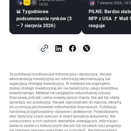
7 sierpnia 2026, 14:
10:02
📊 Tygodniowe
PILNE: Bardzo słab
podsumowanie rynków (3
NFP z USA 🚩 Wall 
– 7 sierpnia 2026)
reaguje
Ta publikacja handlowa jest informacyjna i edukacyjna. Nie jest
rekomendacją inwestycyjną ani informacją rekomendującą lub
sugerującą strategię inwestycyjną. W materiale nie sugerujemy
żadnej strategii inwestycyjnej ani nie świadczymy usługi doradztwa
inwestycyjnego. Materiał nie uwzględnia indywidualnej sytuacji
finansowej, potrzeb i celów inwestycyjnych klienta. Nie jest też ofertą
sprzedaży ani subskrypcji. Nie jest zaproszeniem do nabycia, reklamą
ani promocją jakichkolwiek instrumentów finansowych. Publikację
handlową przygotowaliśmy starannie i obiektywnie. Przedstawiamy
stan faktyczny znany autorom w chwili tworzenia dokumentu. Nie
umieszczamy w nim żadnych elementów oceniających. Informacje i
badania oparte na historycznych danych lub wynikach oraz prognozy
nie stanowią pewnego wskaźnika na przyszłość. Nie odpowiadamy