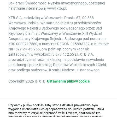
Deklaracji Świadomości Ryzyka Inwestycyjnego, dostępnej
na stronie internetowej www.xtb.pl.
XTB S.A. z siedzibą w Warszawie, Prosta 67, 00-838
Warszawa, Polska, wpisana do rejestru przedsiębiorców
Krajowego Rejestru Sądowego prowadzonego przez Sąd
Rejonowy dla m.st. Warszawy w Warszawie, XIII Wydział
Gospodarczy Krajowego Rejestru Sądowego pod numerem
KRS 0000217580, o numerze REGON 015803782, o numerze
NIP 527-24-43-955, o w pełni opłaconym kapitale
zakładowym w wysokości 5 878 462,55 zł. XTB S.A.
prowadzi działalność maklerską na podstawie zezwolenia
udzielonego przez Komisję Papierów Wartościowych i Giełd
oraz podlega nadzorowi Komisji Nadzoru Finansowego.
Copyright 2026 © XTB
•
Ustawienia plików cookie
Używamy plików cookies, żeby strona działała prawidłowo, była
wygodna w obsłudze i lepiej dopasowana do Twoich potrzeb. Dzięki
nim możemy mierzyć skuteczność treści i reklam, analizować, kto
odwiedza naszą stronę, oraz wyświetlać spersonalizowane reklamy.