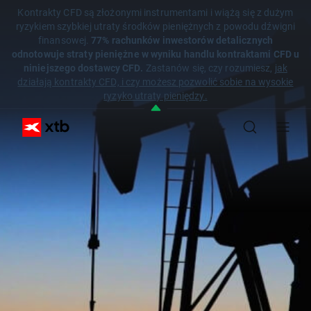
Kontrakty CFD są złożonymi instrumentami i wiążą się z dużym
ryzykiem szybkiej utraty środków pieniężnych z powodu dźwigni
finansowej.
77% rachunków inwestorów detalicznych
odnotowuje straty pieniężne w wyniku handlu kontraktami CFD u
niniejszego dostawcy CFD.
Zastanów się, czy rozumiesz,
jak
działają kontrakty CFD, i czy możesz pozwolić sobie na wysokie
ryzyko utraty pieniędzy.