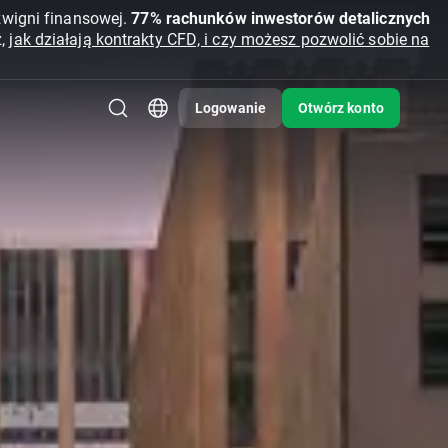
źwigni finansowej.
77% rachunków inwestorów detalicznych
z,
jak działają kontrakty CFD, i czy możesz pozwolić sobie na
Logowanie
Otwórz konto