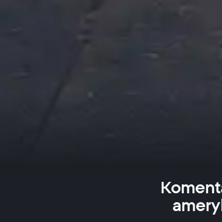
Komenta
ameryk