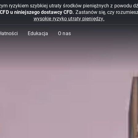
żym ryzykiem szybkiej utraty środków pieniężnych z powodu d
 CFD u niniejszego dostawcy CFD.
Zastanów się, czy rozumies
wysokie ryzyko utraty pieniędzy.
Płatności
Edukacja
O nas