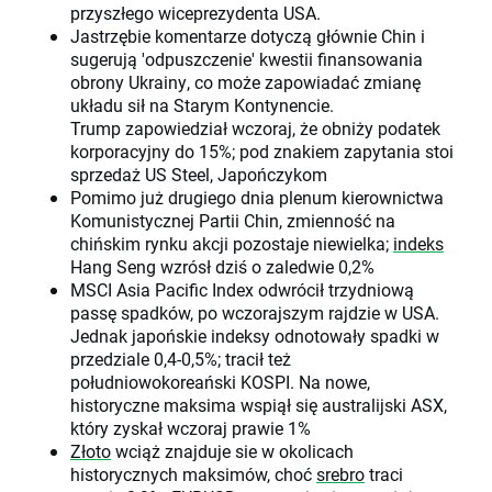
przyszłego wiceprezydenta USA.
Jastrzębie komentarze dotyczą głównie Chin i
sugerują 'odpuszczenie' kwestii finansowania
obrony Ukrainy, co może zapowiadać zmianę
układu sił na Starym Kontynencie.
Trump zapowiedział wczoraj, że obniży podatek
korporacyjny do 15%; pod znakiem zapytania stoi
sprzedaż US Steel, Japończykom
Pomimo już drugiego dnia plenum kierownictwa
Komunistycznej Partii Chin, zmienność na
chińskim rynku akcji pozostaje niewielka;
indeks
Hang Seng wzrósł dziś o zaledwie 0,2%
MSCI Asia Pacific Index odwrócił trzydniową
passę spadków, po wczorajszym rajdzie w USA.
Jednak japońskie indeksy odnotowały spadki w
przedziale 0,4-0,5%; tracił też
południowokoreański KOSPI. Na nowe,
historyczne maksima wspiął się australijski ASX,
który zyskał wczoraj prawie 1%
Złoto
wciąż znajduje sie w okolicach
historycznych maksimów, choć
srebro
traci