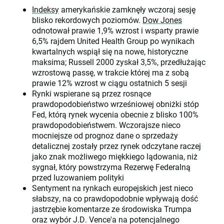
Indeksy
amerykańskie zamknęły wczoraj sesję
blisko rekordowych poziomów.
Dow Jones
odnotował prawie 1,9% wzrost i wsparty prawie
6,5% rajdem United Health Group po wynikach
kwartalnych wspiął się na nowe, historyczne
maksima; Russell 2000 zyskał 3,5%, przedłużając
wzrostową passę, w trakcie której ma z sobą
prawie 12% wzrost w ciągu ostatnich 5 sesji
Rynki wspierane są przez rosnące
prawdopodobieństwo wrześniowej obniżki stóp
Fed, którą rynek wycenia obecnie z blisko 100%
prawdopodobieństwem. Wczorajsze nieco
mocniejsze od prognoz dane o sprzedaży
detalicznej zostały przez rynek odczytane raczej
jako znak możliwego miękkiego lądowania, niż
sygnał, który powstrzyma Rezerwę Federalną
przed luzowaniem polityki
Sentyment na rynkach europejskich jest nieco
słabszy, na co prawdopodobnie wpływają dość
jastrzębie komentarze ze środowiska Trumpa
oraz wybór J.D. Vence'a na potencjalnego