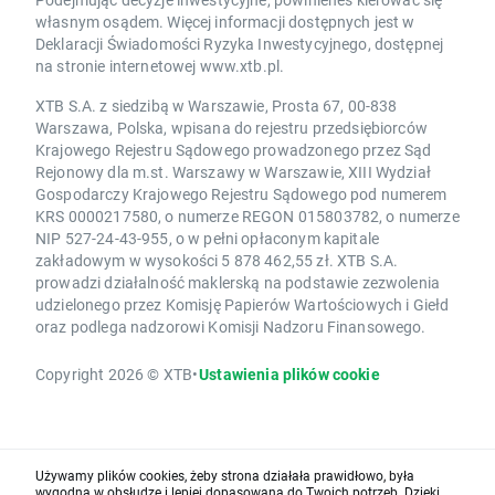
własnym osądem. Więcej informacji dostępnych jest w
Deklaracji Świadomości Ryzyka Inwestycyjnego, dostępnej
na stronie internetowej www.xtb.pl.
XTB S.A. z siedzibą w Warszawie, Prosta 67, 00-838
Warszawa, Polska, wpisana do rejestru przedsiębiorców
Krajowego Rejestru Sądowego prowadzonego przez Sąd
Rejonowy dla m.st. Warszawy w Warszawie, XIII Wydział
Gospodarczy Krajowego Rejestru Sądowego pod numerem
KRS 0000217580, o numerze REGON 015803782, o numerze
NIP 527-24-43-955, o w pełni opłaconym kapitale
zakładowym w wysokości 5 878 462,55 zł. XTB S.A.
prowadzi działalność maklerską na podstawie zezwolenia
udzielonego przez Komisję Papierów Wartościowych i Giełd
oraz podlega nadzorowi Komisji Nadzoru Finansowego.
Copyright 2026 © XTB
•
Ustawienia plików cookie
Używamy plików cookies, żeby strona działała prawidłowo, była
wygodna w obsłudze i lepiej dopasowana do Twoich potrzeb. Dzięki