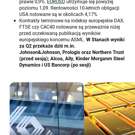
prawie 0,9%.
EURUSD
utrzymuje się powyżej
poziomu 1,09. Rentowności 10-letnich obligacji
USA notowane są w okolicach 4,17%
Kontrakty terminowe na indeksy europejskie DAX,
FTSE czy CAC40 notowane są przeważnie niżej
przed oczekiwaną publikacją wyników
europejskiego koncernu ASML.
W Stanach wyniki
za Q2 przekaże dziś m.in.
Johnson&Johnson, Prologis oraz Northern Trust
(przed sesją); Alcoa, Ally, Kinder Morganm Steel
Dynamics i US Bancorp (po sesji)