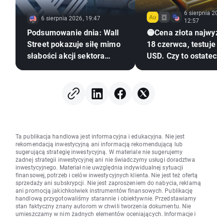
6 sierpnia 2
6 sierpnia 2026, 19:47
12:57
Podsumowanie dnia: Wall
🟡Cena złota najwy
Street pokazuje siłę mimo
18 czerwca, testuje
słabości akcji sektora
USD. Czy to ostate
pamięci 🗽 WIG20 zamyka
zwrot?
sesję powyżej 4000
punktów
Ta publikacja handlowa jest informacyjna i edukacyjna. Nie jest
rekomendacją inwestycyjną ani informacją rekomendującą lub
sugerującą strategię inwestycyjną. W materiale nie sugerujemy
żadnej strategii inwestycyjnej ani nie świadczymy usługi doradztwa
inwestycyjnego. Materiał nie uwzględnia indywidualnej sytuacji
finansowej, potrzeb i celów inwestycyjnych klienta. Nie jest też ofertą
sprzedaży ani subskrypcji. Nie jest zaproszeniem do nabycia, reklamą
ani promocją jakichkolwiek instrumentów finansowych. Publikację
handlową przygotowaliśmy starannie i obiektywnie. Przedstawiamy
stan faktyczny znany autorom w chwili tworzenia dokumentu. Nie
umieszczamy w nim żadnych elementów oceniających. Informacje i