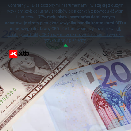
Kontrakty CFD są złożonymi instrumentami i wiążą się z dużym
ryzykiem szybkiej utraty środków pieniężnych z powodu dźwigni
finansowej.
77% rachunków inwestorów detalicznych
odnotowuje straty pieniężne w wyniku handlu kontraktami CFD u
niniejszego dostawcy CFD.
Zastanów się, czy rozumiesz,
jak
działają kontrakty CFD, i czy możesz pozwolić sobie na wysokie
ryzyko utraty pieniędzy.