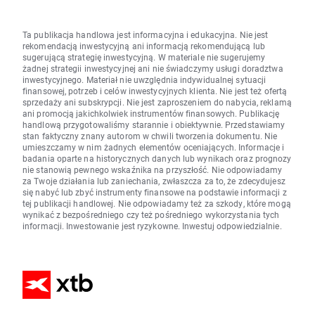
Ta publikacja handlowa jest informacyjna i edukacyjna. Nie jest
rekomendacją inwestycyjną ani informacją rekomendującą lub
sugerującą strategię inwestycyjną. W materiale nie sugerujemy
żadnej strategii inwestycyjnej ani nie świadczymy usługi doradztwa
inwestycyjnego. Materiał nie uwzględnia indywidualnej sytuacji
finansowej, potrzeb i celów inwestycyjnych klienta. Nie jest też ofertą
sprzedaży ani subskrypcji. Nie jest zaproszeniem do nabycia, reklamą
ani promocją jakichkolwiek instrumentów finansowych. Publikację
handlową przygotowaliśmy starannie i obiektywnie. Przedstawiamy
stan faktyczny znany autorom w chwili tworzenia dokumentu. Nie
umieszczamy w nim żadnych elementów oceniających. Informacje i
badania oparte na historycznych danych lub wynikach oraz prognozy
nie stanowią pewnego wskaźnika na przyszłość. Nie odpowiadamy
za Twoje działania lub zaniechania, zwłaszcza za to, że zdecydujesz
się nabyć lub zbyć instrumenty finansowe na podstawie informacji z
tej publikacji handlowej. Nie odpowiadamy też za szkody, które mogą
wynikać z bezpośredniego czy też pośredniego wykorzystania tych
informacji. Inwestowanie jest ryzykowne. Inwestuj odpowiedzialnie.