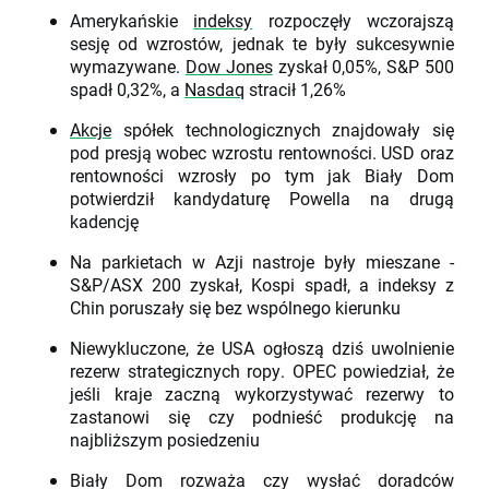
Amerykańskie
indeksy
rozpoczęły wczorajszą
sesję od wzrostów, jednak te były sukcesywnie
wymazywane.
Dow Jones
zyskał 0,05%, S&P 500
spadł 0,32%, a
Nasdaq
stracił 1,26%
Akcje
spółek technologicznych znajdowały się
pod presją wobec wzrostu rentowności. USD oraz
rentowności wzrosły po tym jak Biały Dom
potwierdził kandydaturę Powella na drugą
kadencję
Na parkietach w Azji nastroje były mieszane -
S&P/ASX 200 zyskał, Kospi spadł, a indeksy z
Chin poruszały się bez wspólnego kierunku
Niewykluczone, że USA ogłoszą dziś uwolnienie
rezerw strategicznych ropy. OPEC powiedział, że
jeśli kraje zaczną wykorzystywać rezerwy to
zastanowi się czy podnieść produkcję na
najbliższym posiedzeniu
Biały Dom rozważa czy wysłać doradców