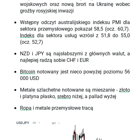
wojskowych oraz nową broń na Ukrainę wobec
groźby rosyjskiej inwazji
Wstępny odczyt australijskiego indeksu PMI dla
sektora przemysłowego pokazał 58,5 (ocz. 60,7).
Indeks
dla sektora usług wzrósł z 51,8 do 55,0
(ocz. 52,7)
NZD i JPY są najsłabszymi z głównych walut, a
najlepiej radzą sobie CHF i EUR
Bitcoin
notowany jest nieco powyżej poziomu 56
000 USD
Metale szlachetne notowane są mieszanie -
złoto
i platyna płasko,
srebro
niżej, a pallad wyżej
Ropa
i metale przemysłowe tracą