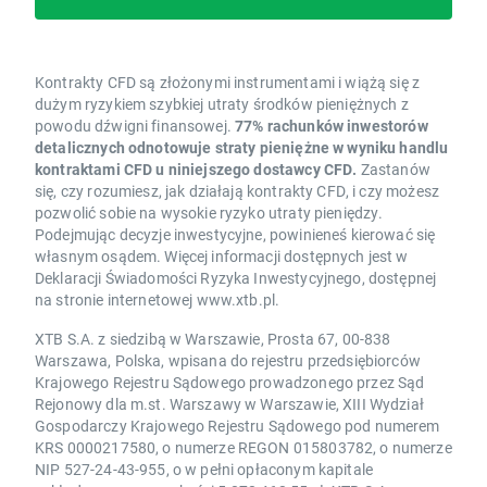
Kontrakty CFD są złożonymi instrumentami i wiążą się z
dużym ryzykiem szybkiej utraty środków pieniężnych z
powodu dźwigni finansowej.
77% rachunków inwestorów
detalicznych odnotowuje straty pieniężne w wyniku handlu
kontraktami CFD u niniejszego dostawcy CFD.
Zastanów
się, czy rozumiesz, jak działają kontrakty CFD, i czy możesz
pozwolić sobie na wysokie ryzyko utraty pieniędzy.
Podejmując decyzje inwestycyjne, powinieneś kierować się
własnym osądem. Więcej informacji dostępnych jest w
Deklaracji Świadomości Ryzyka Inwestycyjnego, dostępnej
na stronie internetowej www.xtb.pl.
XTB S.A. z siedzibą w Warszawie, Prosta 67, 00-838
Warszawa, Polska, wpisana do rejestru przedsiębiorców
Krajowego Rejestru Sądowego prowadzonego przez Sąd
Rejonowy dla m.st. Warszawy w Warszawie, XIII Wydział
Gospodarczy Krajowego Rejestru Sądowego pod numerem
KRS 0000217580, o numerze REGON 015803782, o numerze
NIP 527-24-43-955, o w pełni opłaconym kapitale