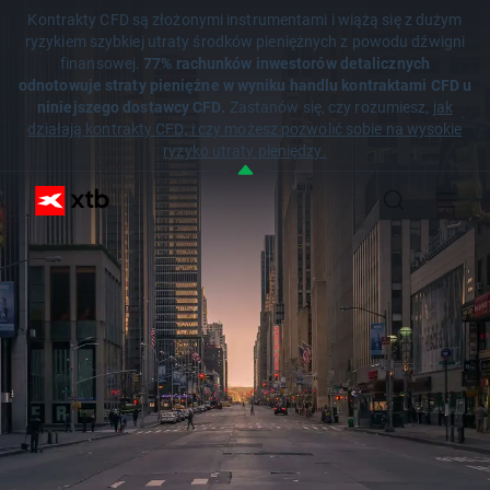
Kontrakty CFD są złożonymi instrumentami i wiążą się z dużym
ryzykiem szybkiej utraty środków pieniężnych z powodu dźwigni
finansowej.
77% rachunków inwestorów detalicznych
odnotowuje straty pieniężne w wyniku handlu kontraktami CFD u
niniejszego dostawcy CFD.
Zastanów się, czy rozumiesz,
jak
działają kontrakty CFD, i czy możesz pozwolić sobie na wysokie
ryzyko utraty pieniędzy.