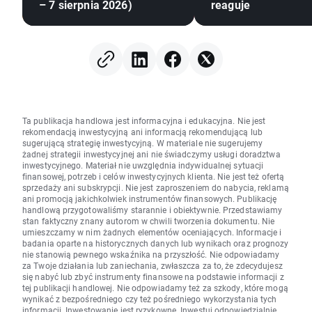
– 7 sierpnia 2026)
reaguje
Ta publikacja handlowa jest informacyjna i edukacyjna. Nie jest
rekomendacją inwestycyjną ani informacją rekomendującą lub
sugerującą strategię inwestycyjną. W materiale nie sugerujemy
żadnej strategii inwestycyjnej ani nie świadczymy usługi doradztwa
inwestycyjnego. Materiał nie uwzględnia indywidualnej sytuacji
finansowej, potrzeb i celów inwestycyjnych klienta. Nie jest też ofertą
sprzedaży ani subskrypcji. Nie jest zaproszeniem do nabycia, reklamą
ani promocją jakichkolwiek instrumentów finansowych. Publikację
handlową przygotowaliśmy starannie i obiektywnie. Przedstawiamy
stan faktyczny znany autorom w chwili tworzenia dokumentu. Nie
umieszczamy w nim żadnych elementów oceniających. Informacje i
badania oparte na historycznych danych lub wynikach oraz prognozy
nie stanowią pewnego wskaźnika na przyszłość. Nie odpowiadamy
za Twoje działania lub zaniechania, zwłaszcza za to, że zdecydujesz
się nabyć lub zbyć instrumenty finansowe na podstawie informacji z
tej publikacji handlowej. Nie odpowiadamy też za szkody, które mogą
wynikać z bezpośredniego czy też pośredniego wykorzystania tych
informacji. Inwestowanie jest ryzykowne. Inwestuj odpowiedzialnie.