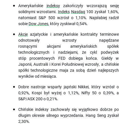
Amerykańskie
indeksy
zakończyły wczorajszą sesję
solidnymi wzrostami.
Indeks
Nasdaq
100 zyskał 1,60%,
natomiast S&P 500 wzrósł o 1,10%. Najsłabiej radził
sobie
Dow Jones
, który zyskiwał 0,54%.
Akcje
azjatyckie i amerykańskie kontrakty terminowe
odnotowały wzrosty napędzane
rosnącymi akcjami amerykańskich spółek
technologicznych i nadziejami, że cykl podwyżek
stóp procentowych FED dobiega końca. Giełdy w
Japonii, Australii i Korei Południowej wzrosły, a chińskie
spółki technologiczne maja za sobą dzień najlepszych
wyników od miesiąca.
Dobre nastroje wsparły japński Nikkei, który wzrósł o
0,92%, Kospi był wyżej o 1,12%, Nifty 50 o 0,39%, a
S&P/ASX 200 o 0,21%.
Chińskie indeksy zachowały się wyjątkowo dobrze po
długim okresie silnego wyprzedania. Hang Seng zyskał
2,30%.