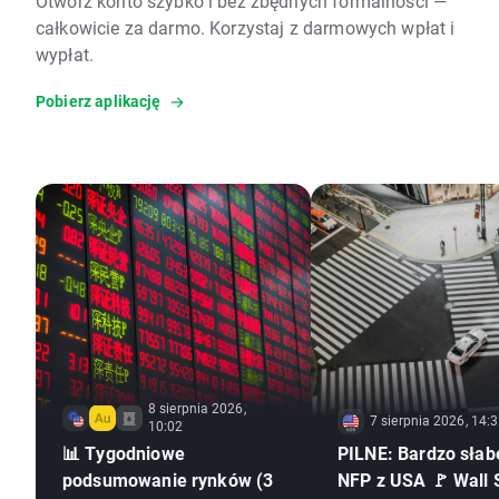
Otwórz konto szybko i bez zbędnych formalności —
całkowicie za darmo. Korzystaj z darmowych wpłat i
wypłat.
Pobierz aplikację
8 sierpnia 2026,
7 sierpnia 2026, 14:
10:02
📊 Tygodniowe
PILNE: Bardzo słab
podsumowanie rynków (3
NFP z USA 🚩 Wall 