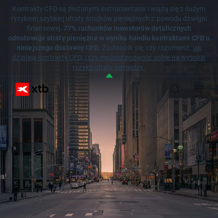
Kontrakty CFD są złożonymi instrumentami i wiążą się z dużym
ryzykiem szybkiej utraty środków pieniężnych z powodu dźwigni
finansowej.
77% rachunków inwestorów detalicznych
odnotowuje straty pieniężne w wyniku handlu kontraktami CFD u
niniejszego dostawcy CFD.
Zastanów się, czy rozumiesz,
jak
działają kontrakty CFD, i czy możesz pozwolić sobie na wysokie
ryzyko utraty pieniędzy.