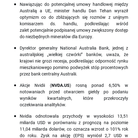
Nawiązując do potencjalnej umowy handlowej między
Australią a UE, minister handlu Dan Tehan wyraził
optymizm co do zbliżających się rozmów z unijnym
komisarzem ds. handlu, podkreślając wśród
zalet potencjalnie podpisanej umowy zwiększony dostęp
do niezbędnych minerałów dla Europy.
Dyrektor generalny National Australia Bank, jednej z
australijskiej „wielkiej czwórki” banków, uważa, że
krajowi nie grozi recesja, podkreślając odporność rynku
mieszkaniowego pomimo podwyżek stóp procentowych
przez bank centralny Australii.
Akcje Nvidii (
NVDA.US
) rosną ponad 6,50% w
notowaniach przed otwarciem giełdy po podaniu
wyników kwartalnych, które przekroczyły
oczekiwania analityków.
Nvidia odnotowała przychody w wysokości 13,51
miliarda USD w porównaniu z prognozą na poziomie
11,04 miliarda dolarów, co oznacza wzrost o 101% rok
do roku. Zysk na akcję (EPS) wyniósł 2,7 USD w