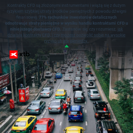
Kontrakty CFD są złożonymi instrumentami i wiążą się z dużym
ryzykiem szybkiej utraty środków pieniężnych z powodu dźwigni
finansowej.
77% rachunków inwestorów detalicznych
odnotowuje straty pieniężne w wyniku handlu kontraktami CFD u
niniejszego dostawcy CFD.
Zastanów się, czy rozumiesz,
jak
działają kontrakty CFD, i czy możesz pozwolić sobie na wysokie
ryzyko utraty pieniędzy.