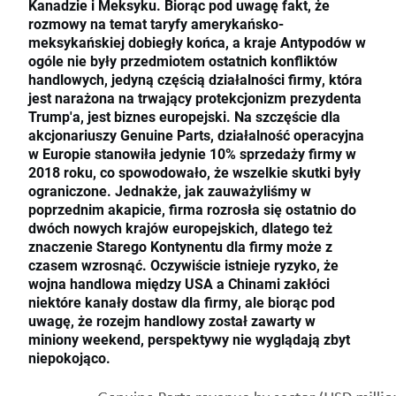
Kanadzie i Meksyku. Biorąc pod uwagę fakt, że
rozmowy na temat taryfy amerykańsko-
meksykańskiej dobiegły końca, a kraje Antypodów w
ogóle nie były przedmiotem ostatnich konfliktów
handlowych, jedyną częścią działalności firmy, która
jest narażona na trwający protekcjonizm prezydenta
Trump'a, jest biznes europejski. Na szczęście dla
akcjonariuszy Genuine Parts, działalność operacyjna
w Europie stanowiła jedynie 10% sprzedaży firmy w
2018 roku, co spowodowało, że wszelkie skutki były
ograniczone. Jednakże, jak zauważyliśmy w
poprzednim akapicie, firma rozrosła się ostatnio do
dwóch nowych krajów europejskich, dlatego też
znaczenie Starego Kontynentu dla firmy może z
czasem wzrosnąć. Oczywiście istnieje ryzyko, że
wojna handlowa między USA a Chinami zakłóci
niektóre kanały dostaw dla firmy, ale biorąc pod
uwagę, że rozejm handlowy został zawarty w
miniony weekend, perspektywy nie wyglądają zbyt
niepokojąco.