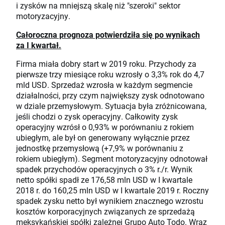
i zysków na mniejszą skalę niż "szeroki" sektor
motoryzacyjny.
Całoroczna prognoza potwierdziła się po wynikach
za I kwartał.
Firma miała dobry start w 2019 roku. Przychody za
pierwsze trzy miesiące roku wzrosły o 3,3% rok do 4,7
mld USD. Sprzedaż wzrosła w każdym segmencie
działalności, przy czym największy zysk odnotowano
w dziale przemysłowym. Sytuacja była zróżnicowana,
jeśli chodzi o zysk operacyjny. Całkowity zysk
operacyjny wzrósł o 0,93% w porównaniu z rokiem
ubiegłym, ale był on generowany wyłącznie przez
jednostkę przemysłową (+7,9% w porównaniu z
rokiem ubiegłym). Segment motoryzacyjny odnotował
spadek przychodów operacyjnych o 3% r./r. Wynik
netto spółki spadł ze 176,58 mln USD w I kwartale
2018 r. do 160,25 mln USD w I kwartale 2019 r. Roczny
spadek zysku netto był wynikiem znacznego wzrostu
kosztów korporacyjnych związanych ze sprzedażą
meksykańskiej spółki zależnej Grupo Auto Todo. Wraz