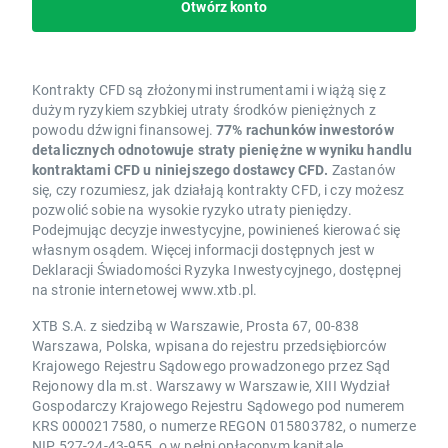
Otwórz konto
Kontrakty CFD są złożonymi instrumentami i wiążą się z
dużym ryzykiem szybkiej utraty środków pieniężnych z
powodu dźwigni finansowej.
77% rachunków inwestorów
detalicznych odnotowuje straty pieniężne w wyniku handlu
kontraktami CFD u niniejszego dostawcy CFD.
Zastanów
się, czy rozumiesz, jak działają kontrakty CFD, i czy możesz
pozwolić sobie na wysokie ryzyko utraty pieniędzy.
Podejmując decyzje inwestycyjne, powinieneś kierować się
własnym osądem. Więcej informacji dostępnych jest w
Deklaracji Świadomości Ryzyka Inwestycyjnego, dostępnej
na stronie internetowej www.xtb.pl.
XTB S.A. z siedzibą w Warszawie, Prosta 67, 00-838
Warszawa, Polska, wpisana do rejestru przedsiębiorców
Krajowego Rejestru Sądowego prowadzonego przez Sąd
Rejonowy dla m.st. Warszawy w Warszawie, XIII Wydział
Gospodarczy Krajowego Rejestru Sądowego pod numerem
KRS 0000217580, o numerze REGON 015803782, o numerze
NIP 527-24-43-955, o w pełni opłaconym kapitale