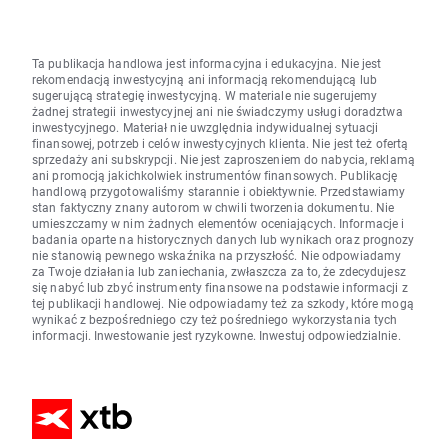
Ta publikacja handlowa jest informacyjna i edukacyjna. Nie jest
rekomendacją inwestycyjną ani informacją rekomendującą lub
sugerującą strategię inwestycyjną. W materiale nie sugerujemy
żadnej strategii inwestycyjnej ani nie świadczymy usługi doradztwa
inwestycyjnego. Materiał nie uwzględnia indywidualnej sytuacji
finansowej, potrzeb i celów inwestycyjnych klienta. Nie jest też ofertą
sprzedaży ani subskrypcji. Nie jest zaproszeniem do nabycia, reklamą
ani promocją jakichkolwiek instrumentów finansowych. Publikację
handlową przygotowaliśmy starannie i obiektywnie. Przedstawiamy
stan faktyczny znany autorom w chwili tworzenia dokumentu. Nie
umieszczamy w nim żadnych elementów oceniających. Informacje i
badania oparte na historycznych danych lub wynikach oraz prognozy
nie stanowią pewnego wskaźnika na przyszłość. Nie odpowiadamy
za Twoje działania lub zaniechania, zwłaszcza za to, że zdecydujesz
się nabyć lub zbyć instrumenty finansowe na podstawie informacji z
tej publikacji handlowej. Nie odpowiadamy też za szkody, które mogą
wynikać z bezpośredniego czy też pośredniego wykorzystania tych
informacji. Inwestowanie jest ryzykowne. Inwestuj odpowiedzialnie.