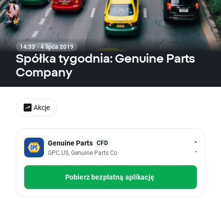
14:33 · 4 lipca 2019
Spółka tygodnia: Genuine Parts
Company
Akcje
-
Genuine Parts
CFD
-
GPC.US, Genuine Parts Co
Pobierz bezpłatną aplikację