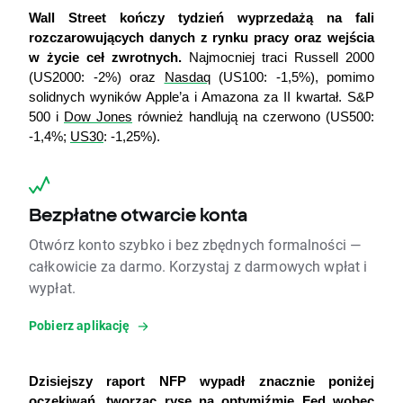
Wall Street kończy tydzień wyprzedażą na fali 
rozczarowujących danych z rynku pracy oraz wejścia 
w życie ceł zwrotnych.
Najmocniej traci Russell 2000 
(US2000: -2%) oraz 
Nasdaq
 (US100: -1,5%), pomimo 
solidnych wyników Apple’a i Amazona za II kwartał. S&P 
500 i 
Dow Jones
 również handlują na czerwono (US500: 
-1,4%; 
US30
: -1,25%).
Bezpłatne otwarcie konta
Otwórz konto szybko i bez zbędnych formalności —
całkowicie za darmo. Korzystaj z darmowych wpłat i
wypłat.
Pobierz aplikację
Dzisiejszy raport NFP wypadł znacznie poniżej 
oczekiwań, tworząc rysę na optymiźmie Fed wobec 