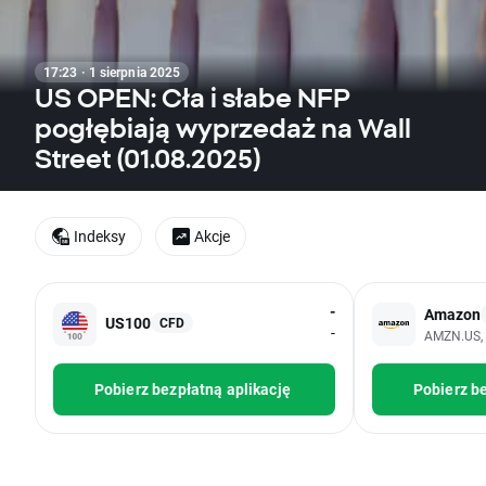
17:23 · 1 sierpnia 2025
US OPEN: Cła i słabe NFP
pogłębiają wyprzedaż na Wall
Street (01.08.2025)
Indeksy
Akcje
-
Amazon
US100
CFD
-
AMZN.US,
Pobierz bezpłatną aplikację
Pobierz be