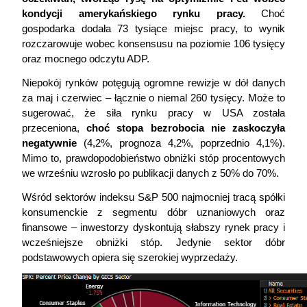
kondycji amerykańskiego rynku pracy.
 Choć 
gospodarka dodała 73 tysiące miejsc pracy, to wynik 
rozczarowuje wobec konsensusu na poziomie 106 tysięcy 
oraz mocnego odczytu ADP.
Niepokój rynków potęgują ogromne rewizje w dół danych 
za maj i czerwiec – łącznie o niemal 260 tysięcy. Może to 
sugerować, że siła rynku pracy w USA została 
przeceniona, 
choć stopa bezrobocia nie zaskoczyła 
negatywnie
(4,2%, prognoza 4,2%, poprzednio 4,1%). 
Mimo to, prawdopodobieństwo obniżki stóp procentowych 
we wrześniu wzrosło po publikacji danych z 50% do 70%.
Wśród sektorów indeksu S&P 500 najmocniej tracą spółki 
konsumenckie z segmentu dóbr uznaniowych oraz 
finansowe – inwestorzy dyskontują słabszy rynek pracy i 
wcześniejsze obniżki stóp. Jedynie sektor dóbr 
podstawowych opiera się szerokiej wyprzedaży.