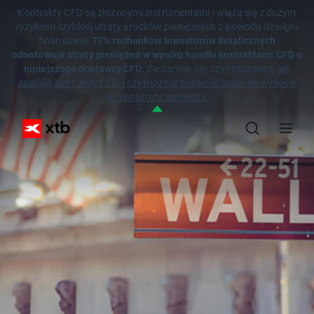
Kontrakty CFD są złożonymi instrumentami i wiążą się z dużym
ryzykiem szybkiej utraty środków pieniężnych z powodu dźwigni
finansowej.
77% rachunków inwestorów detalicznych
odnotowuje straty pieniężne w wyniku handlu kontraktami CFD u
niniejszego dostawcy CFD.
Zastanów się, czy rozumiesz,
jak
działają kontrakty CFD, i czy możesz pozwolić sobie na wysokie
ryzyko utraty pieniędzy.