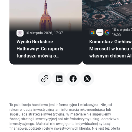
10 sierpnia 
10 sierpnia 2026, 17:37
16:55
Wyniki Berkshire
Komentarz Giełdow
Hathaway: Co raporty
Microsoft w końcu 
funduszu mówią o
własnym chipem AI.
kierunku dla rynku?
koniec eldorado Nvi
Ta publikacja handlowa jest informacyjna i edukacyjna. Nie jest
rekomendacją inwestycyjną ani informacją rekomendującą lub
sugerującą strategię inwestycyjną. W materiale nie sugerujemy
żadnej strategii inwestycyjnej ani nie świadczymy usługi doradztwa
inwestycyjnego. Materiał nie uwzględnia indywidualnej sytuacji
finansowej, potrzeb i celów inwestycyjnych klienta. Nie jest też ofertą