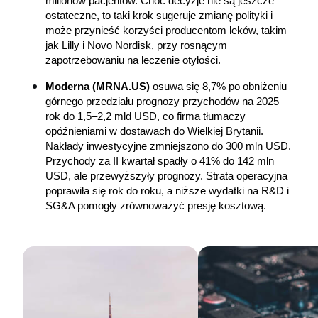
milionów pacjentów. Choć decyzje nie są jeszcze 
ostateczne, to taki krok sugeruje zmianę polityki i 
może przynieść korzyści producentom leków, takim 
jak Lilly i Novo Nordisk, przy rosnącym 
zapotrzebowaniu na leczenie otyłości.
Moderna (MRNA.US)
 osuwa się 8,7% po obniżeniu 
górnego przedziału prognozy przychodów na 2025 
rok do 1,5–2,2 mld USD, co firma tłumaczy 
opóźnieniami w dostawach do Wielkiej Brytanii. 
Nakłady inwestycyjne zmniejszono do 300 mln USD. 
Przychody za II kwartał spadły o 41% do 142 mln 
USD, ale przewyższyły prognozy. Strata operacyjna 
poprawiła się rok do roku, a niższe wydatki na R&D i 
SG&A pomogły zrównoważyć presję kosztową.