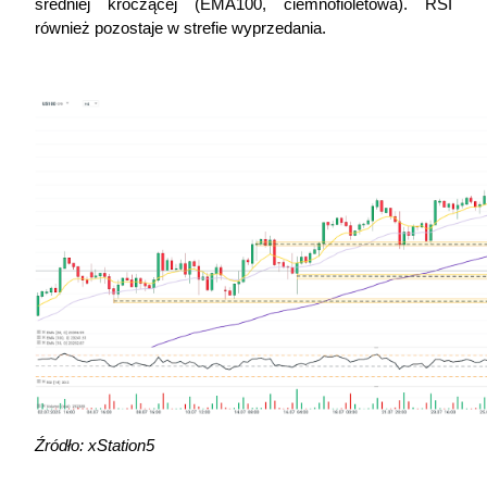
średniej kroczącej (EMA100, ciemnofioletowa). RSI 
również pozostaje w strefie wyprzedania.
Źródło: xStation5