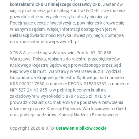
kontraktami CFD u niniejszego dostawcy CFD.
Zastanów
się, czy rozumiesz, jak działają kontrakty CFD, i czy możesz
pozwolić sobie na wysokie ryzyko utraty pieniędzy.
Podejmując decyzje inwestycyjne, powinieneś kierować się
własnym osądem. Więcej informacji dostępnych jest w
Deklaracji Świadomości Ryzyka Inwestycyjnego, dostępnej
na stronie internetowej www.xtb.pl.
XTB S.A. z siedzibą w Warszawie, Prosta 67, 00-838
Warszawa, Polska, wpisana do rejestru przedsiębiorców
Krajowego Rejestru Sądowego prowadzonego przez Sąd
Rejonowy dla m.st. Warszawy w Warszawie, XIII Wydział
Gospodarczy Krajowego Rejestru Sądowego pod numerem
KRS 0000217580, o numerze REGON 015803782, o numerze
NIP 527-24-43-955, o w pełni opłaconym kapitale
zakładowym w wysokości 5 878 462,55 zł. XTB S.A.
prowadzi działalność maklerską na podstawie zezwolenia
udzielonego przez Komisję Papierów Wartościowych i Giełd
oraz podlega nadzorowi Komisji Nadzoru Finansowego.
Copyright 2026 © XTB
•
Ustawienia plików cookie