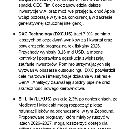
spadki. CEO Tim Cook zapowiedział dalsze 
inwestycje w AI oraz możliwe przejęcia, choć Apple 
wciąż pozostaje w tyle za konkurencją w zakresie 
generatywnej sztucznej inteligencji.
DXC Technology (DXC.US)
traci 7,9%, pomimo 
lepszych od oczekiwań wyników za I kwartał oraz 
potwierdzenia prognoz na rok fiskalny 2026. 
Przychody wyniosły 3,16 mld USD, a mocne 
kontrakty i poprawiona egzekucja zwiększają 
zaufanie inwestorów. Pomimo utrzymujących się 
wyzwań w obszarze outsourcingu, DXC potwierdził 
cele marżowe i intensyfikuje działania w zakresie 
GenAI. Analitycy zauważają solidny pipeline oraz 
skuteczność nowego kierownictwa.
Eli Lilly (LLY.US)
zyskuje 2,3% po doniesieniach, że 
Medicare i Medicaid mogą rozpocząć pilotaż 
refundacji leków na odchudzanie, w tym Zepbound. 
Proponowane programy, które miałyby ruszyć w 
latach 2026–2027, mogą rozszerzyć dostęp dla 