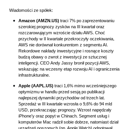
Wiadomości ze spółek:
Amazon (AMZN.US)
 traci 7% po zaprezentowaniu 
szerokiej prognozy zysków na III kwartał oraz 
rozczarowującym wzroście działu AWS. Choć 
przychody w II kwartale przekroczyły oczekiwania, 
AWS nie dorównał konkurentom z segmentu AI. 
Rekordowe nakłady inwestycyjne i rosnące koszty 
budzą obawy o zwrot z inwestycji ze sztucznej 
inteligencji. CEO Andy Jassy bronił pozycji AWS, 
wskazując na wczesny etap rozwoju AI i ograniczenia 
infrastrukturalne.
Apple (AAPL.US)
traci 1,6% mimo wcześniejszego 
optymizmu w handlu przed sesją po publikacji 
najlepszej dynamiki przychodów od trzech lat. 
Sprzedaż w III kwartale wzrosła o 9,6% do 94 mld 
USD, przekraczając prognozy. Wzrost napędzały 
iPhone’y oraz popyt w Chinach. Segment usług i 
komputerów Mac radził sobie dobrze, natomiast dział 
urządzeń noszonych (np. Apple Watch) odnotował 