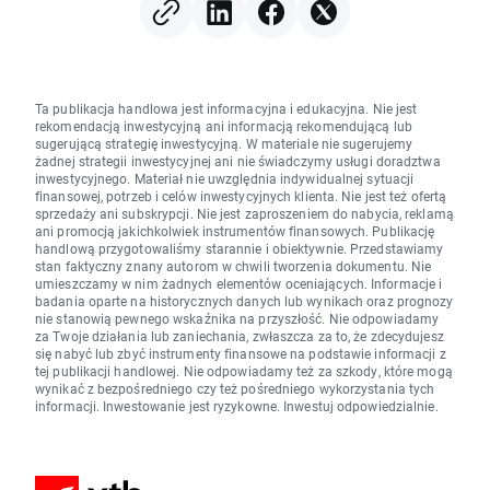
Ta publikacja handlowa jest informacyjna i edukacyjna. Nie jest
rekomendacją inwestycyjną ani informacją rekomendującą lub
sugerującą strategię inwestycyjną. W materiale nie sugerujemy
żadnej strategii inwestycyjnej ani nie świadczymy usługi doradztwa
inwestycyjnego. Materiał nie uwzględnia indywidualnej sytuacji
finansowej, potrzeb i celów inwestycyjnych klienta. Nie jest też ofertą
sprzedaży ani subskrypcji. Nie jest zaproszeniem do nabycia, reklamą
ani promocją jakichkolwiek instrumentów finansowych. Publikację
handlową przygotowaliśmy starannie i obiektywnie. Przedstawiamy
stan faktyczny znany autorom w chwili tworzenia dokumentu. Nie
umieszczamy w nim żadnych elementów oceniających. Informacje i
badania oparte na historycznych danych lub wynikach oraz prognozy
nie stanowią pewnego wskaźnika na przyszłość. Nie odpowiadamy
za Twoje działania lub zaniechania, zwłaszcza za to, że zdecydujesz
się nabyć lub zbyć instrumenty finansowe na podstawie informacji z
tej publikacji handlowej. Nie odpowiadamy też za szkody, które mogą
wynikać z bezpośredniego czy też pośredniego wykorzystania tych
informacji. Inwestowanie jest ryzykowne. Inwestuj odpowiedzialnie.