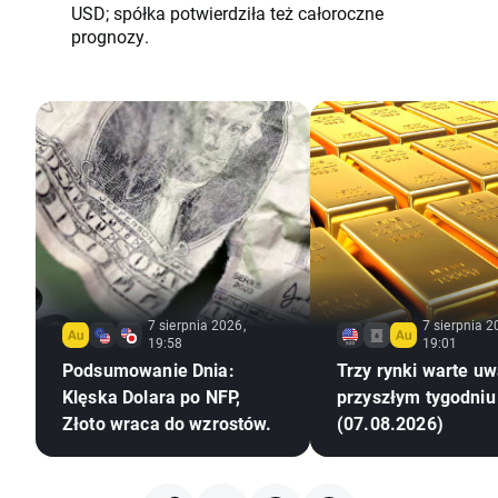
USD; spółka potwierdziła też całoroczne
prognozy.
7 sierpnia 2026,
7 sierpnia 2
19:58
19:01
Podsumowanie Dnia:
Trzy rynki warte uw
Klęska Dolara po NFP,
przyszłym tygodniu
Złoto wraca do wzrostów.
(07.08.2026)