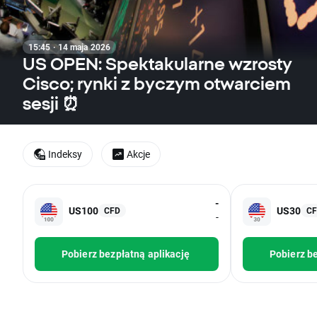
15:45 · 14 maja 2026
US OPEN: Spektakularne wzrosty
Cisco; rynki z byczym otwarciem
sesji ⏰
Indeksy
Akcje
-
US100
US30
CFD
C
-
Pobierz bezpłatną aplikację
Pobierz be