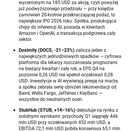
wycenionym na 185 USD za akcję, czyli powyżej
już podwyższonego przedziału — przy księdze
zamówień 20-krotnie przekraczającej podaż, to
największe IPO 2026 roku. Spółka, produkująca
chipy do inferencji AI, posiada w klientach
Amazon i OpenAI, a transakcja podgrzewa cały
sektor.
Doximity (DOCS, -21–23%)
zalicza jeden z
największych jednodniowych spadków — cyfrowa
platforma dla lekarzy rozczarowała prognozami
na bieżący kwartał i cały rok, a EPS Q4 na
poziomie 0,26 USD nie spełnił oczekiwań 0,28
USD. Inwestycje w AI wywierają presję na marże,
a spółka zebrała serię obniżeń rekomendacji od
Baird, Wells Fargo, Jefferies i KeyBanc —
wszystkie do neutralnych ocen.
StubHub (STUB, +14–16%)
debiutuje na rynku z
solidnymi wynikami: przychody Q1 sięgnęły 446
mln USD przy oczekiwanych 432 mln USD, a
EBITDA 72,1 mln USD pobiła konsensus 65,1 mln