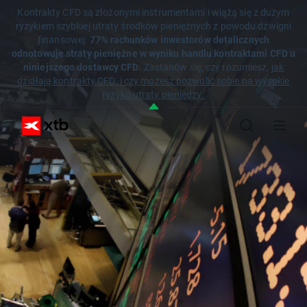
Kontrakty CFD są złożonymi instrumentami i wiążą się z dużym
ryzykiem szybkiej utraty środków pieniężnych z powodu dźwigni
finansowej.
77% rachunków inwestorów detalicznych
odnotowuje straty pieniężne w wyniku handlu kontraktami CFD u
niniejszego dostawcy CFD.
Zastanów się, czy rozumiesz,
jak
działają kontrakty CFD, i czy możesz pozwolić sobie na wysokie
ryzyko utraty pieniędzy.