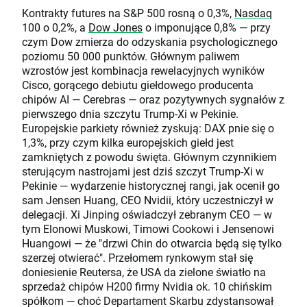
Kontrakty futures na S&P 500 rosną o 0,3%,
Nasdaq
100 o 0,2%, a
Dow Jones
o imponujące 0,8% — przy
czym Dow zmierza do odzyskania psychologicznego
poziomu 50 000 punktów. Głównym paliwem
wzrostów jest kombinacja rewelacyjnych wyników
Cisco, gorącego debiutu giełdowego producenta
chipów AI — Cerebras — oraz pozytywnych sygnałów z
pierwszego dnia szczytu Trump-Xi w Pekinie.
Europejskie parkiety również zyskują: DAX pnie się o
1,3%, przy czym kilka europejskich giełd jest
zamkniętych z powodu święta. Głównym czynnikiem
sterującym nastrojami jest dziś szczyt Trump-Xi w
Pekinie — wydarzenie historycznej rangi, jak ocenił go
sam Jensen Huang, CEO Nvidii, który uczestniczył w
delegacji. Xi Jinping oświadczył zebranym CEO — w
tym Elonowi Muskowi, Timowi Cookowi i Jensenowi
Huangowi — że "drzwi Chin do otwarcia będą się tylko
szerzej otwierać". Przełomem rynkowym stał się
doniesienie Reutersa, że USA da zielone światło na
sprzedaż chipów H200 firmy Nvidia ok. 10 chińskim
spółkom — choć Departament Skarbu zdystansował