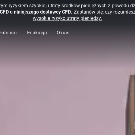
żym ryzykiem szybkiej utraty środków pieniężnych z powodu d
 CFD u niniejszego dostawcy CFD.
Zastanów się, czy rozumies
wysokie ryzyko utraty pieniędzy.
Płatności
Edukacja
O nas