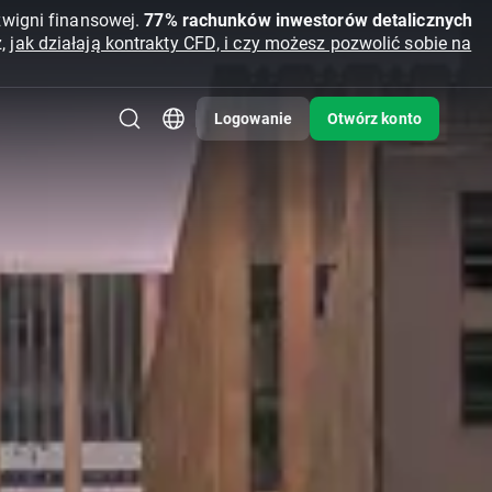
źwigni finansowej.
77% rachunków inwestorów detalicznych
z,
jak działają kontrakty CFD, i czy możesz pozwolić sobie na
Logowanie
Otwórz konto