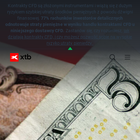
Kontrakty CFD są złożonymi instrumentami i wiążą się z dużym
ryzykiem szybkiej utraty środków pieniężnych z powodu dźwigni
finansowej.
77% rachunków inwestorów detalicznych
odnotowuje straty pieniężne w wyniku handlu kontraktami CFD u
niniejszego dostawcy CFD.
Zastanów się, czy rozumiesz,
jak
działają kontrakty CFD, i czy możesz pozwolić sobie na wysokie
ryzyko utraty pieniędzy.