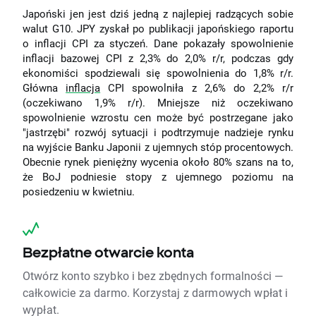
Japoński jen jest dziś jedną z najlepiej radzących sobie
walut G10. JPY zyskał po publikacji japońskiego raportu
o inflacji CPI za styczeń. Dane pokazały spowolnienie
inflacji bazowej CPI z 2,3% do 2,0% r/r, podczas gdy
ekonomiści spodziewali się spowolnienia do 1,8% r/r.
Główna
inflacja
CPI spowolniła z 2,6% do 2,2% r/r
(oczekiwano 1,9% r/r). Mniejsze niż oczekiwano
spowolnienie wzrostu cen może być postrzegane jako
"jastrzębi" rozwój sytuacji i podtrzymuje nadzieje rynku
na wyjście Banku Japonii z ujemnych stóp procentowych.
Obecnie rynek pieniężny wycenia około 80% szans na to,
że BoJ podniesie stopy z ujemnego poziomu na
posiedzeniu w kwietniu.
Bezpłatne otwarcie konta
Otwórz konto szybko i bez zbędnych formalności —
całkowicie za darmo. Korzystaj z darmowych wpłat i
wypłat.