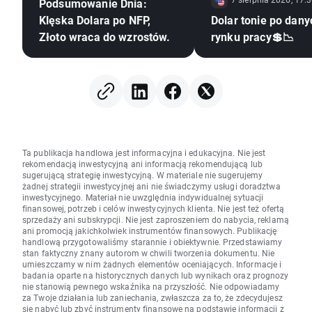
Podsumowanie Dnia:
Klęska Dolara po NFP,
Dolar tonie po dany
Złoto wraca do wzrostów.
rynku pracy💲📉
Ta publikacja handlowa jest informacyjna i edukacyjna. Nie jest
rekomendacją inwestycyjną ani informacją rekomendującą lub
sugerującą strategię inwestycyjną. W materiale nie sugerujemy
żadnej strategii inwestycyjnej ani nie świadczymy usługi doradztwa
inwestycyjnego. Materiał nie uwzględnia indywidualnej sytuacji
finansowej, potrzeb i celów inwestycyjnych klienta. Nie jest też ofertą
sprzedaży ani subskrypcji. Nie jest zaproszeniem do nabycia, reklamą
ani promocją jakichkolwiek instrumentów finansowych. Publikację
handlową przygotowaliśmy starannie i obiektywnie. Przedstawiamy
stan faktyczny znany autorom w chwili tworzenia dokumentu. Nie
umieszczamy w nim żadnych elementów oceniających. Informacje i
badania oparte na historycznych danych lub wynikach oraz prognozy
nie stanowią pewnego wskaźnika na przyszłość. Nie odpowiadamy
za Twoje działania lub zaniechania, zwłaszcza za to, że zdecydujesz
się nabyć lub zbyć instrumenty finansowe na podstawie informacji z