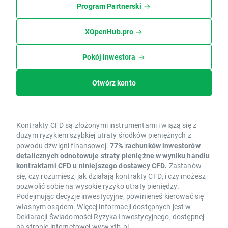
Program Partnerski
XOpenHub.pro
Pokój inwestora
Otwórz konto
Kontrakty CFD są złożonymi instrumentami i wiążą się z
dużym ryzykiem szybkiej utraty środków pieniężnych z
powodu dźwigni finansowej.
77% rachunków inwestorów
detalicznych odnotowuje straty pieniężne w wyniku handlu
kontraktami CFD u niniejszego dostawcy CFD.
Zastanów
się, czy rozumiesz, jak działają kontrakty CFD, i czy możesz
pozwolić sobie na wysokie ryzyko utraty pieniędzy.
Podejmując decyzje inwestycyjne, powinieneś kierować się
własnym osądem. Więcej informacji dostępnych jest w
Deklaracji Świadomości Ryzyka Inwestycyjnego, dostępnej
na stronie internetowej www.xtb.pl.