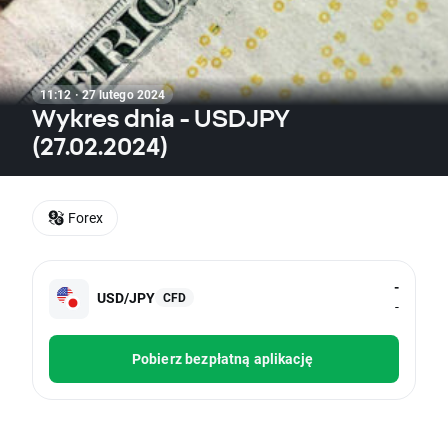
11:12 · 27 lutego 2024
Wykres dnia - USDJPY
(27.02.2024)
Forex
-
USD/JPY
CFD
-
Pobierz bezpłatną aplikację