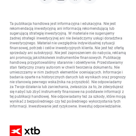
Ta publikacja handlowa jest informacyjna i edukacyjna. Nie jest
rekomendacją inwestycyjną ani informacją rekomendującą lub
sugerującą strategię inwestycyjną. W materiale nie sugerujemy
żadnej strategii inwestycyjnej ani nie świadczymy usługi doradztwa
inwestycyjnego. Materiał nie uwzględnia indywidualnej sytuacji
finansowej, potrzeb i celów inwestycyjnych klienta. Nie jest też ofertą
sprzedaży ani subskrypcji. Nie jest zaproszeniem do nabycia, reklamą
ani promocją jakichkolwiek instrumentów finansowych. Publikację
handlową przygotowaliśmy starannie i obiektywnie. Przedstawiamy
stan faktyczny znany autorom w chwili tworzenia dokumentu. Nie
umieszczamy w nim żadnych elementów oceniających. Informacje i
badania oparte na historycznych danych lub wynikach oraz prognozy
nie stanowią pewnego wskaźnika na przyszłość. Nie odpowiadamy
za Twoje działania lub zaniechania, zwłaszcza za to, że zdecydujesz
się nabyć lub zbyć instrumenty finansowe na podstawie informacji z
tej publikacji handlowej. Nie odpowiadamy też za szkody, które mogą
wynikać z bezpośredniego czy też pośredniego wykorzystania tych
informacji. Inwestowanie jest ryzykowne. Inwestuj odpowiedzialnie.