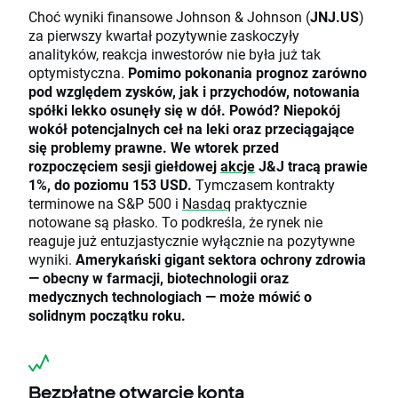
Choć wyniki finansowe Johnson & Johnson (
JNJ.US
)
za pierwszy kwartał pozytywnie zaskoczyły
analityków, reakcja inwestorów nie była już tak
optymistyczna.
Pomimo pokonania prognoz zarówno
pod względem zysków, jak i przychodów, notowania
spółki lekko osunęły się w dół. Powód? Niepokój
wokół potencjalnych ceł na leki oraz przeciągające
się problemy prawne. We wtorek przed
rozpoczęciem sesji giełdowej
akcje
J&J tracą prawie
1%, do poziomu 153 USD.
Tymczasem kontrakty
terminowe na S&P 500 i
Nasdaq
praktycznie
notowane są płasko. To podkreśla, że rynek nie
reaguje już entuzjastycznie wyłącznie na pozytywne
wyniki.
Amerykański gigant sektora ochrony zdrowia
— obecny w farmacji, biotechnologii oraz
medycznych technologiach — może mówić o
solidnym początku roku.
Bezpłatne otwarcie konta