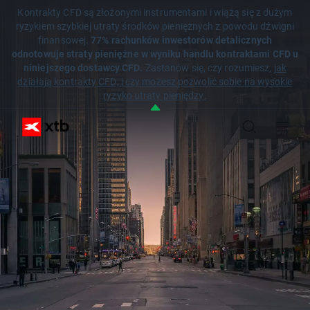
Kontrakty CFD są złożonymi instrumentami i wiążą się z dużym
ryzykiem szybkiej utraty środków pieniężnych z powodu dźwigni
finansowej.
77% rachunków inwestorów detalicznych
odnotowuje straty pieniężne w wyniku handlu kontraktami CFD u
niniejszego dostawcy CFD.
Zastanów się, czy rozumiesz,
jak
działają kontrakty CFD, i czy możesz pozwolić sobie na wysokie
ryzyko utraty pieniędzy.