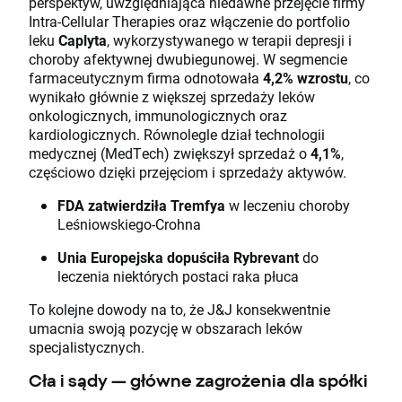
perspektyw, uwzględniająca niedawne przejęcie firmy
Intra-Cellular Therapies oraz włączenie do portfolio
leku
Caplyta
, wykorzystywanego w terapii depresji i
choroby afektywnej dwubiegunowej. W segmencie
farmaceutycznym firma odnotowała
4,2% wzrostu
, co
wynikało głównie z większej sprzedaży leków
onkologicznych, immunologicznych oraz
kardiologicznych. Równolegle dział technologii
medycznej (MedTech) zwiększył sprzedaż o
4,1%
,
częściowo dzięki przejęciom i sprzedaży aktywów.
FDA zatwierdziła Tremfya
w leczeniu choroby
Leśniowskiego-Crohna
Unia Europejska dopuściła Rybrevant
do
leczenia niektórych postaci raka płuca
To kolejne dowody na to, że J&J konsekwentnie
umacnia swoją pozycję w obszarach leków
specjalistycznych.
Cła i sądy — główne zagrożenia dla spółki