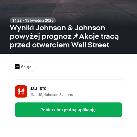
14:28 · 15 kwietnia 2025
Wyniki Johnson & Johnson
powyżej prognoz📌Akcje tracą
przed otwarciem Wall Street
Akcje
-
J&J
STC
-
JNJ.US, Johnson & Johnson
Pobierz bezpłatną aplikację