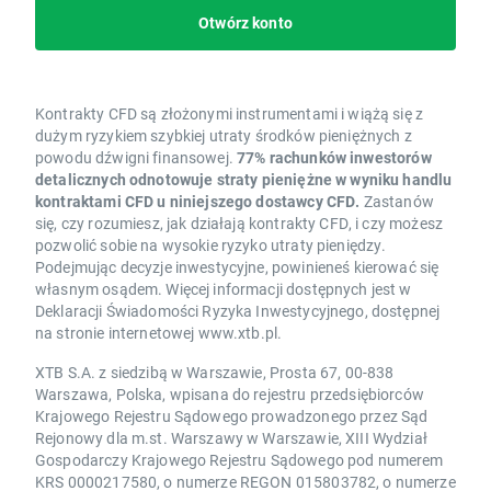
Otwórz konto
Kontrakty CFD są złożonymi instrumentami i wiążą się z
dużym ryzykiem szybkiej utraty środków pieniężnych z
powodu dźwigni finansowej.
77% rachunków inwestorów
detalicznych odnotowuje straty pieniężne w wyniku handlu
kontraktami CFD u niniejszego dostawcy CFD.
Zastanów
się, czy rozumiesz, jak działają kontrakty CFD, i czy możesz
pozwolić sobie na wysokie ryzyko utraty pieniędzy.
Podejmując decyzje inwestycyjne, powinieneś kierować się
własnym osądem. Więcej informacji dostępnych jest w
Deklaracji Świadomości Ryzyka Inwestycyjnego, dostępnej
na stronie internetowej www.xtb.pl.
XTB S.A. z siedzibą w Warszawie, Prosta 67, 00-838
Warszawa, Polska, wpisana do rejestru przedsiębiorców
Krajowego Rejestru Sądowego prowadzonego przez Sąd
Rejonowy dla m.st. Warszawy w Warszawie, XIII Wydział
Gospodarczy Krajowego Rejestru Sądowego pod numerem
KRS 0000217580, o numerze REGON 015803782, o numerze