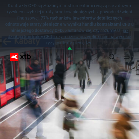
Kontrakty CFD są złożonymi instrumentami i wiążą się z dużym
ryzykiem szybkiej utraty środków pieniężnych z powodu dźwigni
finansowej.
77% rachunków inwestorów detalicznych
odnotowuje straty pieniężne w wyniku handlu kontraktami CFD u
niniejszego dostawcy CFD.
Zastanów się, czy rozumiesz,
jak
działają kontrakty CFD, i czy możesz pozwolić sobie na wysokie
ryzyko utraty pieniędzy.