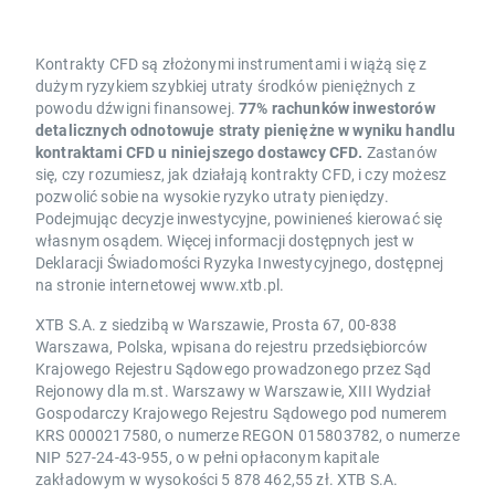
Kontrakty CFD są złożonymi instrumentami i wiążą się z
dużym ryzykiem szybkiej utraty środków pieniężnych z
powodu dźwigni finansowej.
77% rachunków inwestorów
detalicznych odnotowuje straty pieniężne w wyniku handlu
kontraktami CFD u niniejszego dostawcy CFD.
Zastanów
się, czy rozumiesz, jak działają kontrakty CFD, i czy możesz
pozwolić sobie na wysokie ryzyko utraty pieniędzy.
Podejmując decyzje inwestycyjne, powinieneś kierować się
własnym osądem. Więcej informacji dostępnych jest w
Deklaracji Świadomości Ryzyka Inwestycyjnego, dostępnej
na stronie internetowej www.xtb.pl.
XTB S.A. z siedzibą w Warszawie, Prosta 67, 00-838
Warszawa, Polska, wpisana do rejestru przedsiębiorców
Krajowego Rejestru Sądowego prowadzonego przez Sąd
Rejonowy dla m.st. Warszawy w Warszawie, XIII Wydział
Gospodarczy Krajowego Rejestru Sądowego pod numerem
KRS 0000217580, o numerze REGON 015803782, o numerze
NIP 527-24-43-955, o w pełni opłaconym kapitale
zakładowym w wysokości 5 878 462,55 zł. XTB S.A.