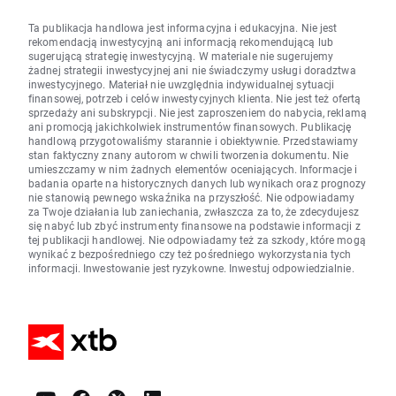
Ta publikacja handlowa jest informacyjna i edukacyjna. Nie jest
rekomendacją inwestycyjną ani informacją rekomendującą lub
sugerującą strategię inwestycyjną. W materiale nie sugerujemy
żadnej strategii inwestycyjnej ani nie świadczymy usługi doradztwa
inwestycyjnego. Materiał nie uwzględnia indywidualnej sytuacji
finansowej, potrzeb i celów inwestycyjnych klienta. Nie jest też ofertą
sprzedaży ani subskrypcji. Nie jest zaproszeniem do nabycia, reklamą
ani promocją jakichkolwiek instrumentów finansowych. Publikację
handlową przygotowaliśmy starannie i obiektywnie. Przedstawiamy
stan faktyczny znany autorom w chwili tworzenia dokumentu. Nie
umieszczamy w nim żadnych elementów oceniających. Informacje i
badania oparte na historycznych danych lub wynikach oraz prognozy
nie stanowią pewnego wskaźnika na przyszłość. Nie odpowiadamy
za Twoje działania lub zaniechania, zwłaszcza za to, że zdecydujesz
się nabyć lub zbyć instrumenty finansowe na podstawie informacji z
tej publikacji handlowej. Nie odpowiadamy też za szkody, które mogą
wynikać z bezpośredniego czy też pośredniego wykorzystania tych
informacji. Inwestowanie jest ryzykowne. Inwestuj odpowiedzialnie.