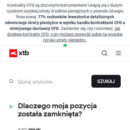
Kontrakty CFD są złożonymi instrumentami i wiążą się z dużym
ryzykiem szybkiej utraty środków pieniężnych z powodu dźwigni
finansowej.
77% rachunków inwestorów detalicznych
odnotowuje straty pieniężne w wyniku handlu kontraktami CFD u
niniejszego dostawcy CFD.
Zastanów się, czy rozumiesz,
jak
działają kontrakty CFD, i czy możesz pozwolić sobie na wysokie
ryzyko utraty pieniędzy.
SZUKAJ
Dlaczego moja pozycja
została zamknięta?
Autor
Jerry Ho