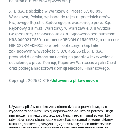
na stronie internetowej www.xtb.pl.
XTB S.A. z siedzibą w Warszawie, Prosta 67, 00-838
Warszawa, Polska, wpisana do rejestru przedsiębiorców
Krajowego Rejestru Sądowego prowadzonego przez Sąd
Rejonowy dla m.st. Warszawy w Warszawie, XIII Wydział
Gospodarczy Krajowego Rejestru Sądowego pod numerem
KRS 0000217580, o numerze REGON 015803782, o numerze
NIP 527-24-43-955, o w pełni opłaconym kapitale
zakładowym w wysokości 5 878 462,55 zł. XTB S.A.
prowadzi działalność maklerską na podstawie zezwolenia
udzielonego przez Komisję Papierów Wartościowych i Giełd
oraz podlega nadzorowi Komisji Nadzoru Finansowego.
Copyright 2026 © XTB
•
Ustawienia plików cookie
Używamy plików cookies, żeby strona działała prawidłowo, była
wygodna w obsłudze i lepiej dopasowana do Twoich potrzeb. Dzięki
nim możemy mierzyć skuteczność treści i reklam, analizować, kto
odwiedza naszą stronę, oraz wyświetlać spersonalizowane reklamy.
Klikając „Zaakceptuj wszystkie”, zgadzasz się na ich umieszczenie