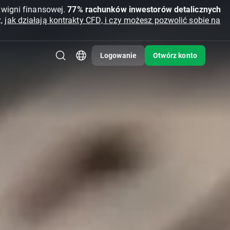
źwigni finansowej.
77% rachunków inwestorów detalicznych
z,
jak działają kontrakty CFD, i czy możesz pozwolić sobie na
Logowanie
Otwórz konto