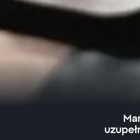
Mar
uzupeł