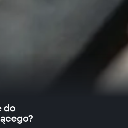
e do
jącego?