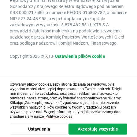
Rejonowy dla m.st. Warszawy w Warszawie, XIII Wydział
Gospodarczy Krajowego Rejestru Sądowego pod numerem
KRS 0000217580, o numerze REGON 015803782, o numerze
NIP 527-24-43-955, o w pełni opłaconym kapitale
zakładowym w wysokości 5 878 462,55 zł. XTB S.A.
prowadzi działalność maklerską na podstawie zezwolenia
udzielonego przez Komisję Papierów Wartościowych i Giełd
oraz podlega nadzorowi Komisji Nadzoru Finansowego.
Copyright 2026 © XTB
•
Ustawienia plików cookie
Używamy plików cookies, żeby strona działała prawidłowo, była
wygodna w obsłudze i lepiej dopasowana do Twoich potrzeb. Dzięki
nim możemy mierzyć skuteczność treści i reklam, analizować, kto
odwiedza naszą stronę, oraz wyświetlać spersonalizowane reklamy.
Klikając „Zaakceptuj wszystkie”, zgadzasz się na ich umieszczenie
wszystkich naszych plików cookies w twoim urządzeniu oraz ich
używanie przez nas. Więcej informacji o tym jak przetwarzamy dane
znajduje się w naszej
Polityce cookies
Ustawienia
Akceptuję wszystkie