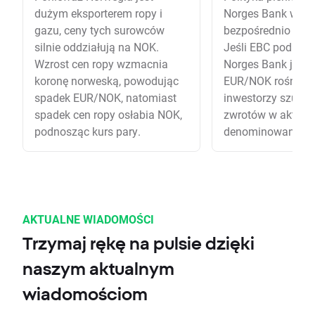
dużym eksporterem ropy i
Norges Bank wpł
gazu, ceny tych surowców
bezpośrednio na 
silnie oddziałują na NOK.
Jeśli EBC podnosi 
Wzrost cen ropy wzmacnia
Norges Bank je ob
koronę norweską, powodując
EUR/NOK rośnie, 
spadek EUR/NOK, natomiast
inwestorzy szuka
spadek cen ropy osłabia NOK,
zwrotów w aktyw
podnosząc kurs pary.
denominowanych 
AKTUALNE WIADOMOŚCI
Trzymaj rękę na pulsie dzięki
naszym aktualnym
wiadomościom