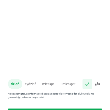
dzień
tydzień
miesiąc
3 miesiące
rok
Należy pamiętać, że informacje i badania oparte o historyczne dane lub wyniki nie
gwarantują zysków w przyszłości.