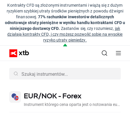
Kontrakty CFD są złożonymi instrumentami i wiążą się z dużym
ryzykiem szybkiej utraty środków pieniężnych z powodu dźwigni
finansowej.
77% rachunków inwestorów detalicznych
odnotowuje straty pieniężne w wyniku handlu kontraktami CFD u
niniejszego dostawcy CFD.
Zastanów się, czy rozumiesz,
jak
działają kontrakty CFD, i czy możesz pozwolić sobie na wysokie
ryzyko utraty pieniędzy.
EUR/NOK - Forex
Instrument którego cena oparta jest o notowania euro do korony norweskiej na rynku międzybankowym.