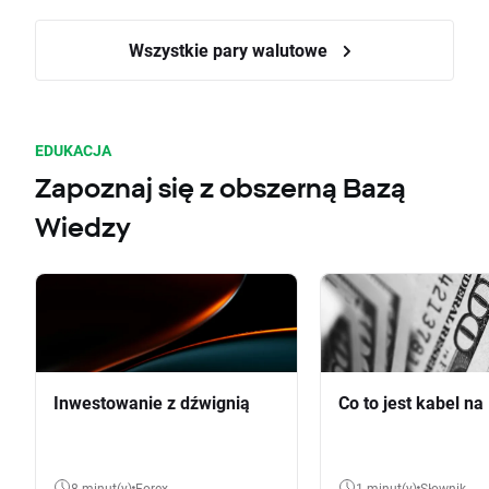
Wszystkie pary walutowe
EDUKACJA
Zapoznaj się z obszerną Bazą
Wiedzy
Inwestowanie z dźwignią
Co to jest kabel na
8 minut(y)
Forex
1 minut(y)
Słownik