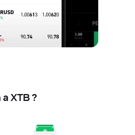
 a XTB ?