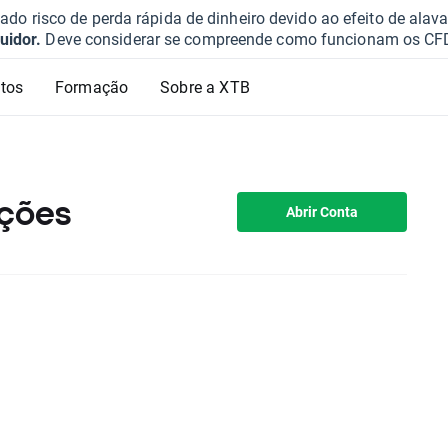
o risco de perda rápida de dinheiro devido ao efeito de ala
uidor.
Deve considerar se compreende como funcionam os CFD e 
tos
Formação
Sobre a XTB
ações
Abrir Conta