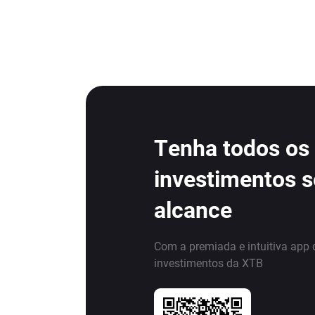
Tenha todos os
investimentos 
alcance
Com a premiada e intuitiva app 
investimentos da XTB