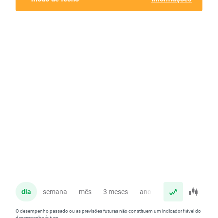
dia
semana
mês
3 meses
ano
O desempenho passado ou as previsões futuras não constituem um indicador fiável do
desempenho futuro.