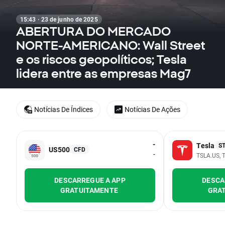
15:43 · 23 de junho de 2025
ABERTURA DO MERCADO
NORTE-AMERICANO: Wall Street
e os riscos geopolíticos; Tesla
lidera entre as empresas Mag7
Notícias De Índices
Notícias De Ações
-
Tesla
S
US500
CFD
-
TSLA.US, T
DESCARREGUE A APP
DESCA
GRATUITAMENTE
GRA