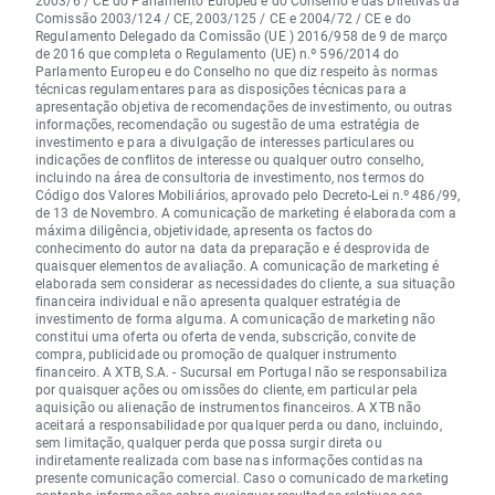
Comissão 2003/124 / CE, 2003/125 / CE e 2004/72 / CE e do
Regulamento Delegado da Comissão (UE ) 2016/958 de 9 de março
de 2016 que completa o Regulamento (UE) n.º 596/2014 do
Parlamento Europeu e do Conselho no que diz respeito às normas
técnicas regulamentares para as disposições técnicas para a
apresentação objetiva de recomendações de investimento, ou outras
informações, recomendação ou sugestão de uma estratégia de
investimento e para a divulgação de interesses particulares ou
indicações de conflitos de interesse ou qualquer outro conselho,
incluindo na área de consultoria de investimento, nos termos do
Código dos Valores Mobiliários, aprovado pelo Decreto-Lei n.º 486/99,
de 13 de Novembro. A comunicação de marketing é elaborada com a
máxima diligência, objetividade, apresenta os factos do
conhecimento do autor na data da preparação e é desprovida de
quaisquer elementos de avaliação. A comunicação de marketing é
elaborada sem considerar as necessidades do cliente, a sua situação
financeira individual e não apresenta qualquer estratégia de
investimento de forma alguma. A comunicação de marketing não
constitui uma oferta ou oferta de venda, subscrição, convite de
compra, publicidade ou promoção de qualquer instrumento
financeiro. A XTB, S.A. - Sucursal em Portugal não se responsabiliza
por quaisquer ações ou omissões do cliente, em particular pela
aquisição ou alienação de instrumentos financeiros. A XTB não
aceitará a responsabilidade por qualquer perda ou dano, incluindo,
sem limitação, qualquer perda que possa surgir direta ou
indiretamente realizada com base nas informações contidas na
presente comunicação comercial. Caso o comunicado de marketing
contenha informações sobre quaisquer resultados relativos aos