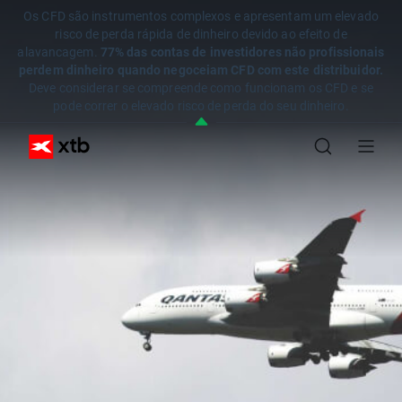
Os CFD são instrumentos complexos e apresentam um elevado
risco de perda rápida de dinheiro devido ao efeito de
alavancagem.
77% das contas de investidores não profissionais
perdem dinheiro quando negoceiam CFD com este distribuidor.
Deve considerar se compreende como funcionam os CFD e se
pode correr o elevado risco de perda do seu dinheiro.