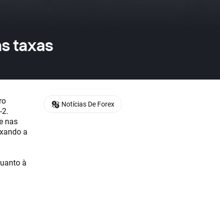
s taxas
ro
Notícias De Forex
-2.
e nas
aixando a
quanto à