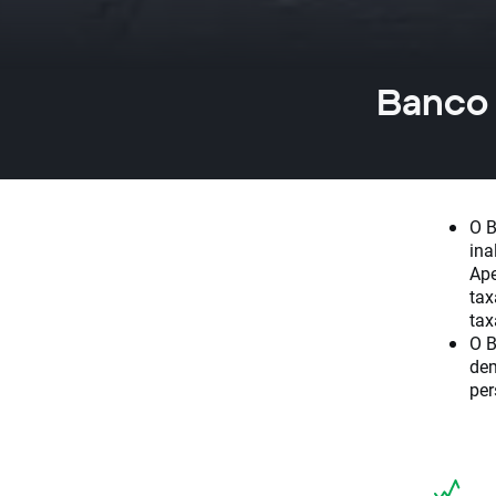
Banco 
O B
ina
Ape
tax
tax
O B
dem
per