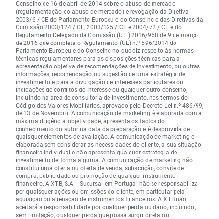
Conselho de 16 de abril de 2014 sobre o abuso de mercado
(regulamentação do abuso de mercado) e revogação da Diretiva
2003/6 / CE do Parlamento Europeu e do Conselho e das Diretivas da
Comissão 2003/124 / CE, 2003/125 / CE e 2004/72 / CE e do
Regulamento Delegado da Comissão (UE ) 2016/958 de 9 de março
de 2016 que completa o Regulamento (UE) n.º 596/2014 do
Parlamento Europeu e do Conselho no que diz respeito às normas
técnicas regulamentares para as disposições técnicas para a
apresentação objetiva de recomendações de investimento, ou outras
informações, recomendação ou sugestão de uma estratégia de
investimento e para a divulgação de interesses particulares ou
indicações de conflitos de interesse ou qualquer outro conselho,
incluindo na área de consultoria de investimento, nos termos do
Código dos Valores Mobiliários, aprovado pelo Decreto-Lei n.º 486/99,
de 13 de Novembro. A comunicação de marketing é elaborada com a
máxima diligência, objetividade, apresenta os factos do
conhecimento do autor na data da preparação e é desprovida de
quaisquer elementos de avaliação. A comunicação de marketing é
elaborada sem considerar as necessidades do cliente, a sua situação
financeira individual e não apresenta qualquer estratégia de
investimento de forma alguma. A comunicação de marketing não
constitui uma oferta ou oferta de venda, subscrição, convite de
compra, publicidade ou promoção de qualquer instrumento
financeiro. A XTB, S.A. - Sucursal em Portugal não se responsabiliza
por quaisquer ações ou omissões do cliente, em particular pela
aquisição ou alienação de instrumentos financeiros. A XTB não
aceitará a responsabilidade por qualquer perda ou dano, incluindo,
sem limitação, qualquer perda que possa surgir direta ou