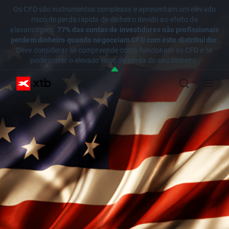
Os CFD são instrumentos complexos e apresentam um elevado
risco de perda rápida de dinheiro devido ao efeito de
alavancagem.
77% das contas de investidores não profissionais
perdem dinheiro quando negoceiam CFD com este distribuidor.
Deve considerar se compreende como funcionam os CFD e se
pode correr o elevado risco de perda do seu dinheiro.