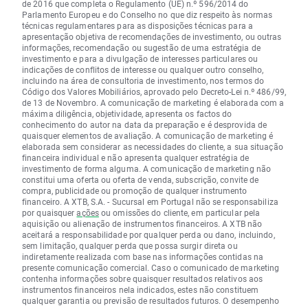
de 2016 que completa o Regulamento (UE) n.º 596/2014 do
Parlamento Europeu e do Conselho no que diz respeito às normas
técnicas regulamentares para as disposições técnicas para a
apresentação objetiva de recomendações de investimento, ou outras
informações, recomendação ou sugestão de uma estratégia de
investimento e para a divulgação de interesses particulares ou
indicações de conflitos de interesse ou qualquer outro conselho,
incluindo na área de consultoria de investimento, nos termos do
Código dos Valores Mobiliários, aprovado pelo Decreto-Lei n.º 486/99,
de 13 de Novembro. A comunicação de marketing é elaborada com a
máxima diligência, objetividade, apresenta os factos do
conhecimento do autor na data da preparação e é desprovida de
quaisquer elementos de avaliação. A comunicação de marketing é
elaborada sem considerar as necessidades do cliente, a sua situação
financeira individual e não apresenta qualquer estratégia de
investimento de forma alguma. A comunicação de marketing não
constitui uma oferta ou oferta de venda, subscrição, convite de
compra, publicidade ou promoção de qualquer instrumento
financeiro. A XTB, S.A. - Sucursal em Portugal não se responsabiliza
por quaisquer
ações
ou omissões do cliente, em particular pela
aquisição ou alienação de instrumentos financeiros. A XTB não
aceitará a responsabilidade por qualquer perda ou dano, incluindo,
sem limitação, qualquer perda que possa surgir direta ou
indiretamente realizada com base nas informações contidas na
presente comunicação comercial. Caso o comunicado de marketing
contenha informações sobre quaisquer resultados relativos aos
instrumentos financeiros nela indicados, estes não constituem
qualquer garantia ou previsão de resultados futuros. O desempenho