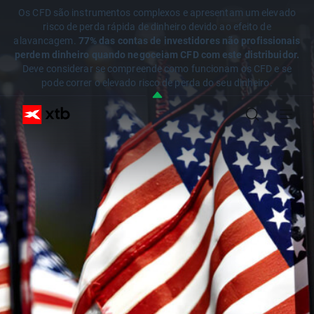
Os CFD são instrumentos complexos e apresentam um elevado
risco de perda rápida de dinheiro devido ao efeito de
alavancagem.
77% das contas de investidores não profissionais
perdem dinheiro quando negoceiam CFD com este distribuidor.
Deve considerar se compreende como funcionam os CFD e se
pode correr o elevado risco de perda do seu dinheiro.