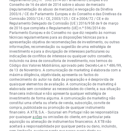
Conselho de 16 de abril de 2014 sobre o abuso de mercado
(regulamentação do abuso de mercado) e revogação da Diretiva
2003/6 / CE do Parlamento Europeu e do Conselho e das Diretivas da
Comissão 2003/124 / CE, 2003/125 / CE e 2004/72 / CE e do
Regulamento Delegado da Comissão (UE ) 2016/958 de 9 de março
de 2016 que completa o Regulamento (UE) n.º 596/2014 do
Parlamento Europeu e do Conselho no que diz respeito às normas
técnicas regulamentares para as disposições técnicas para a
apresentação objetiva de recomendações de investimento, ou outras
informações, recomendação ou sugestão de uma estratégia de
investimento e para a divulgação de interesses particulares ou
indicações de conflitos de interesse ou qualquer outro conselho,
incluindo na área de consultoria de investimento, nos termos do
Código dos Valores Mobiliários, aprovado pelo Decreto-Lei n.º 486/99,
de 13 de Novembro. A comunicação de marketing é elaborada com a
máxima diligência, objetividade, apresenta os factos do
conhecimento do autor na data da preparação e é desprovida de
quaisquer elementos de avaliação. A comunicação de marketing é
elaborada sem considerar as necessidades do cliente, a sua situação
financeira individual e não apresenta qualquer estratégia de
investimento de forma alguma. A comunicação de marketing não
constitui uma oferta ou oferta de venda, subscrição, convite de
compra, publicidade ou promoção de qualquer instrumento
financeiro. A XTB, S.A. - Sucursal em Portugal não se responsabiliza
por quaisquer
ações
ou omissões do cliente, em particular pela
aquisição ou alienação de instrumentos financeiros. A XTB não
aceitará a responsabilidade por qualquer perda ou dano, incluindo,
sem limitação, qualquer perda que possa surgir direta ou