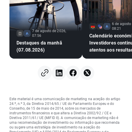
6 de agosto
08:21
7 de agosto de 2026,
Calendário económi
07:56
Destaques da manhã
Investidores conti
(07.08.2026)
atentos aos result
Wall Street
Este material é uma comunicação de marketing na aceção do artigo
24.º, n.º 3, da Diretiva 2014/65 / UE do Parlamento Europeu e do
Conselho, de 15 de maio de 2014, sobre os mercados de
instrumentos financeiros e que altera a Diretiva 2002/92 / CE e
Diretiva 2011/61/ UE (MiFID II). A comunicação de marketing não é
uma recomendação de investimento ou informação que recomenda
ou sugere uma estratégia de investimento na aceção do
Regulamento (UE) n.º 596/2014 do Parlamento Europeu e do