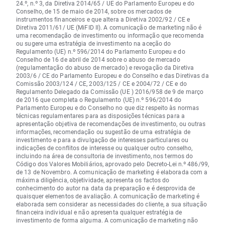
24.º, n.º 3, da Diretiva 2014/65 / UE do Parlamento Europeu e do
Conselho, de 15 de maio de 2014, sobre os mercados de
instrumentos financeiros e que altera a Diretiva 2002/92 / CE e
Diretiva 2011/61/ UE (MiFID II). A comunicação de marketing não é
uma recomendação de investimento ou informação que recomenda
ou sugere uma estratégia de investimento na aceção do
Regulamento (UE) n.º 596/2014 do Parlamento Europeu e do
Conselho de 16 de abril de 2014 sobre o abuso de mercado
(regulamentação do abuso de mercado) e revogação da Diretiva
2003/6 / CE do Parlamento Europeu e do Conselho e das Diretivas da
Comissão 2003/124 / CE, 2003/125 / CE e 2004/72 / CE e do
Regulamento Delegado da Comissão (UE ) 2016/958 de 9 de março
de 2016 que completa o Regulamento (UE) n.º 596/2014 do
Parlamento Europeu e do Conselho no que diz respeito às normas
técnicas regulamentares para as disposições técnicas para a
apresentação objetiva de recomendações de investimento, ou outras
informações, recomendação ou sugestão de uma estratégia de
investimento e para a divulgação de interesses particulares ou
indicações de conflitos de interesse ou qualquer outro conselho,
incluindo na área de consultoria de investimento, nos termos do
Código dos Valores Mobiliários, aprovado pelo Decreto-Lei n.º 486/99,
de 13 de Novembro. A comunicação de marketing é elaborada com a
máxima diligência, objetividade, apresenta os factos do
conhecimento do autor na data da preparação e é desprovida de
quaisquer elementos de avaliação. A comunicação de marketing é
elaborada sem considerar as necessidades do cliente, a sua situação
financeira individual e não apresenta qualquer estratégia de
investimento de forma alguma. A comunicação de marketing não