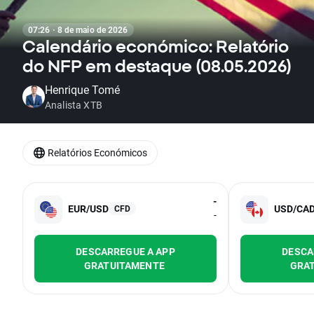
07:26 · 8 de maio de 2026
Calendário económico: Relatório
do NFP em destaque (08.05.2026)
Henrique Tomé
Analista XTB
Relatórios Económicos
-
EUR/USD
USD/CA
CFD
-
DESCARREGUE A APP
DESCA
GRATUITAMENTE
GRA