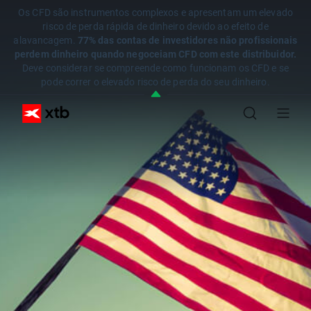
Os CFD são instrumentos complexos e apresentam um elevado
risco de perda rápida de dinheiro devido ao efeito de
alavancagem.
77% das contas de investidores não profissionais
perdem dinheiro quando negoceiam CFD com este distribuidor.
Deve considerar se compreende como funcionam os CFD e se
pode correr o elevado risco de perda do seu dinheiro.