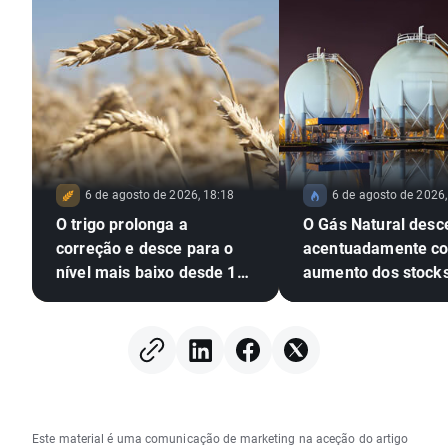
6 de agosto de 2026, 18:18
6 de agosto de 2026,
O trigo prolonga a
O Gás Natural desc
correção e desce para o
acentuadamente c
nível mais baixo desde 10
aumento dos stock
de julho; A seca, o El Niño
EIA dos EUA
e o Mar Negro em
destaque
Este material é uma comunicação de marketing na aceção do artigo