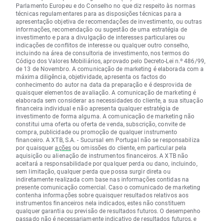
Parlamento Europeu e do Conselho no que diz respeito às normas
técnicas regulamentares para as disposições técnicas para a
apresentação objetiva de recomendações de investimento, ou outras
informações, recomendação ou sugestão de uma estratégia de
investimento e para a divulgação de interesses particulares ou
indicações de conflitos de interesse ou qualquer outro conselho,
incluindo na área de consultoria de investimento, nos termos do
Código dos Valores Mobiliários, aprovado pelo Decreto-Lei n.º 486/99,
de 13 de Novembro. A comunicação de marketing é elaborada com a
máxima diligência, objetividade, apresenta os factos do
conhecimento do autor na data da preparação e é desprovida de
quaisquer elementos de avaliação. A comunicação de marketing é
elaborada sem considerar as necessidades do cliente, a sua situação
financeira individual e não apresenta qualquer estratégia de
investimento de forma alguma. A comunicação de marketing não
constitui uma oferta ou oferta de venda, subscrição, convite de
compra, publicidade ou promoção de qualquer instrumento
financeiro. A XTB, S.A. - Sucursal em Portugal não se responsabiliza
por quaisquer
ações
ou omissões do cliente, em particular pela
aquisição ou alienação de instrumentos financeiros. A XTB não
aceitará a responsabilidade por qualquer perda ou dano, incluindo,
sem limitação, qualquer perda que possa surgir direta ou
indiretamente realizada com base nas informações contidas na
presente comunicação comercial. Caso o comunicado de marketing
contenha informações sobre quaisquer resultados relativos aos
instrumentos financeiros nela indicados, estes não constituem
qualquer garantia ou previsão de resultados futuros. O desempenho
passado não é necessariamente indicativo de resultados futuros, e