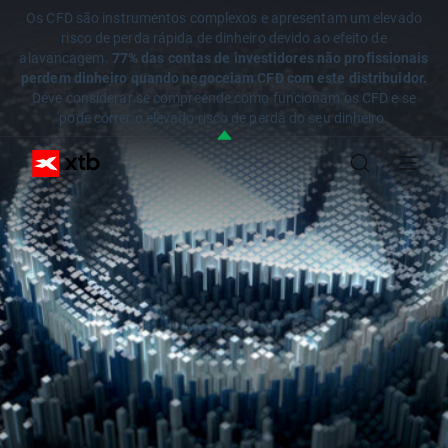
Os CFD são instrumentos complexos e apresentam um elevado
risco de perda rápida de dinheiro devido ao efeito de
alavancagem.
77% das contas de investidores não profissionais
perdem dinheiro quando negoceiam CFD com este distribuidor.
Deve considerar se compreende como funcionam os CFD e se
pode correr o elevado risco de perda do seu dinheiro.