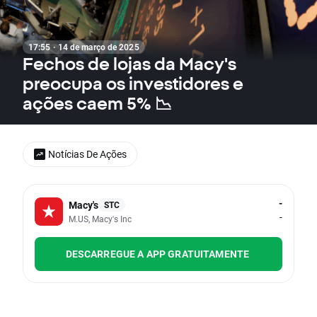
17:55 · 14 de março de 2025
Fechos de lojas da Macy's
preocupa os investidores e
ações caem 5% 📉
Notícias De Ações
-
Macy's
STC
-
M.US, Macy's Inc
DESCARREGUE A APP GRATUITAMENTE