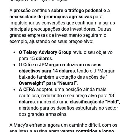
A
pressão
contínua
sobre o tráfego pedonal e a
necessidade de promoções agressivas
para
impulsionar as conversões que continuam a ser as
principais preocupações dos investidores. Outras
grandes empresas de investimento seguiram o
exemplo, ajustando os seus preços-alvo:
O Telsey Advisory Group
reviu o seu objetivo
para
15 dólares
.
O
Citi e o JPMorgan
reduziram os seus
objectivos para 14 dólares
, tendo o JPMorgan
baixado também a cotação das ações de “
Overweight” para “Neutral”
.
A CFRA
adoptou uma posição ainda mais
cautelosa, reduzindo o seu preço-alvo para
13
dólares
, mantendo uma
classificação de “Hold”
,
alertando para os desafios estruturais no sector
dos grandes armazéns.
A Macy's enfrenta agora um caminho difícil, com os
analistas a assinalarem
ventos contrários a longo