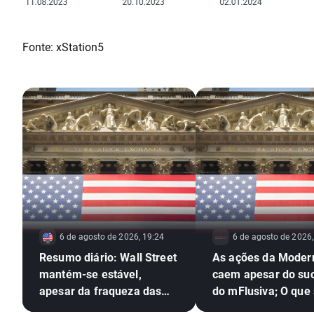
Fonte: xStation5
6 de agosto de 2026, 19:24
6 de agosto de 2026,
Resumo diário: Wall Street
As ações da Moder
mantém-se estável,
caem apesar do su
apesar da fraqueza das
do mFlusiva; O que
ações do setor das
segue para o gigan