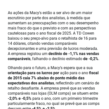
As ações da Macy's estão a ser alvo de um maior
escrutínio por parte dos analistas, à medida que
aumentam as preocupações com o seu desempenho
mais fraco do que o previsto e com as perspectivas
cautelosas para o ano fiscal de 2025. A TD Cowen
baixou o seu preço-alvo para o retalhista de 16 para
14 dólares, citando vendas comparáveis
decepcionantes e uma previsão de lucros moderada.
A empresa registou um
declínio de -1,1% nas vendas
comparáveis
, falhando o declínio estimado
de -0,2%
.
Olhando para o futuro, a Macy's espera que a sua
orientação para os lucros por
ação para o ano
fiscal
de 2015 caia 7% abaixo do ponto médio das
expectativas dos analistas
, reflectindo um cenário de
retalho desafiante. A empresa prevê que as vendas
comparáveis nas lojas (OLM comps) se situem entre
-2,0% e -0,5%
para o ano, com um primeiro trimestre
particularmente fraco, no qual se prevê que as comps
desçam entre
-4,5% e -2,5%
.