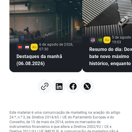
5 de agosto
19:03
6 de agosto de 2026,
Resumo do dia: Do
07:30
Destaques da manhã
bate novo máximo
(06.08.2026)
histórico, enquanto
prata sobem mais 
Este material é uma comunicação de marketing na aceção do artigo
24.º, n.º 3, da Diretiva 2014/65 / UE do Parlamento Europeu e do
Conselho, de 15 de maio de 2014, sobre os mercados de
instrumentos financeiros e que altera a Diretiva 2002/92 / CE e
Diretiva 2011/61/ UE (MiFID II). A comunicação de marketing não é