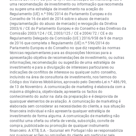
uma recomendação de investimento ou informação que recomenda
ou sugere uma estratégia de investimento na aceção do
Regulamento (UE) n.º 596/2014 do Parlamento Europeu e do
Conselho de 16 de abril de 2014 sobre o abuso de mercado
(regulamentação do abuso de mercado) e revogação da Diretiva
2003/6 / CE do Parlamento Europeu e do Conselho e das Diretivas da
Comissão 2003/124 / CE, 2003/125 / CE e 2004/72 / CE e do
Regulamento Delegado da Comissão (UE ) 2016/958 de 9 de março
de 2016 que completa o Regulamento (UE) n.º 596/2014 do
Parlamento Europeu e do Conselho no que diz respeito às normas
técnicas regulamentares para as disposições técnicas para a
apresentação objetiva de recomendações de investimento, ou outras
informações, recomendação ou sugestão de uma estratégia de
investimento e para a divulgação de interesses particulares ou
indicações de conflitos de interesse ou qualquer outro conselho,
incluindo na área de consultoria de investimento, nos termos do
Código dos Valores Mobiliários, aprovado pelo Decreto-Lei n.º 486/99,
de 13 de Novembro. A comunicação de marketing é elaborada com a
máxima diligência, objetividade, apresenta os factos do
conhecimento do autor na data da preparação e é desprovida de
quaisquer elementos de avaliação. A comunicação de marketing é
elaborada sem considerar as necessidades do cliente, a sua situação
financeira individual e não apresenta qualquer estratégia de
investimento de forma alguma. A comunicação de marketing não
constitui uma oferta ou oferta de venda, subscrição, convite de
compra, publicidade ou promoção de qualquer instrumento
financeiro. A XTB, S.A. - Sucursal em Portugal não se responsabiliza
por quaisquer ações ou omissões do cliente, em particular pela