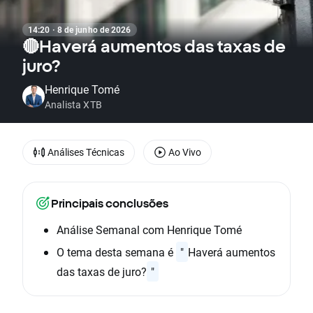
14:20 · 8 de junho de 2026
🔴Haverá aumentos das taxas de
juro?
Henrique Tomé
Analista XTB
Análises Técnicas
Ao Vivo
Principais conclusões
Análise Semanal com Henrique Tomé
O tema desta semana é
"
Haverá aumentos
das taxas de juro?
"