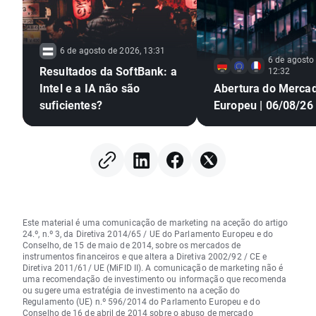
6 de agosto de 2026, 13:31
6 de agosto
Resultados da SoftBank: a
12:32
Intel e a IA não são
Abertura do Merca
suficientes?
Europeu | 06/08/26
Este material é uma comunicação de marketing na aceção do artigo
24.º, n.º 3, da Diretiva 2014/65 / UE do Parlamento Europeu e do
Conselho, de 15 de maio de 2014, sobre os mercados de
instrumentos financeiros e que altera a Diretiva 2002/92 / CE e
Diretiva 2011/61/ UE (MiFID II). A comunicação de marketing não é
uma recomendação de investimento ou informação que recomenda
ou sugere uma estratégia de investimento na aceção do
Regulamento (UE) n.º 596/2014 do Parlamento Europeu e do
Conselho de 16 de abril de 2014 sobre o abuso de mercado