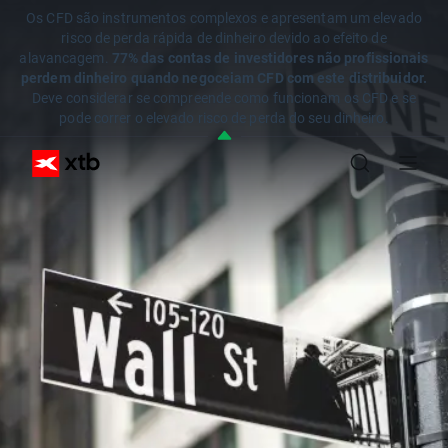
Os CFD são instrumentos complexos e apresentam um elevado
risco de perda rápida de dinheiro devido ao efeito de
alavancagem.
77% das contas de investidores não profissionais
perdem dinheiro quando negoceiam CFD com este distribuidor.
Deve considerar se compreende como funcionam os CFD e se
pode correr o elevado risco de perda do seu dinheiro.