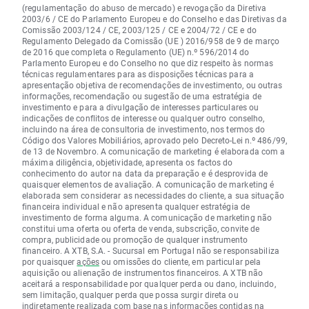
(regulamentação do abuso de mercado) e revogação da Diretiva
2003/6 / CE do Parlamento Europeu e do Conselho e das Diretivas da
Comissão 2003/124 / CE, 2003/125 / CE e 2004/72 / CE e do
Regulamento Delegado da Comissão (UE ) 2016/958 de 9 de março
de 2016 que completa o Regulamento (UE) n.º 596/2014 do
Parlamento Europeu e do Conselho no que diz respeito às normas
técnicas regulamentares para as disposições técnicas para a
apresentação objetiva de recomendações de investimento, ou outras
informações, recomendação ou sugestão de uma estratégia de
investimento e para a divulgação de interesses particulares ou
indicações de conflitos de interesse ou qualquer outro conselho,
incluindo na área de consultoria de investimento, nos termos do
Código dos Valores Mobiliários, aprovado pelo Decreto-Lei n.º 486/99,
de 13 de Novembro. A comunicação de marketing é elaborada com a
máxima diligência, objetividade, apresenta os factos do
conhecimento do autor na data da preparação e é desprovida de
quaisquer elementos de avaliação. A comunicação de marketing é
elaborada sem considerar as necessidades do cliente, a sua situação
financeira individual e não apresenta qualquer estratégia de
investimento de forma alguma. A comunicação de marketing não
constitui uma oferta ou oferta de venda, subscrição, convite de
compra, publicidade ou promoção de qualquer instrumento
financeiro. A XTB, S.A. - Sucursal em Portugal não se responsabiliza
por quaisquer
ações
ou omissões do cliente, em particular pela
aquisição ou alienação de instrumentos financeiros. A XTB não
aceitará a responsabilidade por qualquer perda ou dano, incluindo,
sem limitação, qualquer perda que possa surgir direta ou
indiretamente realizada com base nas informações contidas na